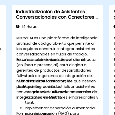
Industrialización de Asistentes
Conversacionales con Conectores e
Integraciones de Mistral
14 Horas
Mistral AI es una plataforma de inteligencia
artificial de código abierto que permite a
a
los equipos construir e integrar asistentes
conversacionales en flujos de trabajo
empresariales y orientados al cliente.
Esta formación impartida por un instructor
(en línea o presencial) está dirigida a
gerentes de productos, desarrolladores
full-stack e ingenieros de integración de
nivel principiante a intermedio que deseen
Al finalizar esta formación, los
diseñar, integrar e industrializar asistentes
participantes podrán:
conversacionales utilizando conectores e
Integrar modelos conversacionales de
integraciones de Mistral.
Mistral con conectores empresariales y
SaaS.
Implementar generación aumentada
Formato del curso
por recuperación (RAG) para