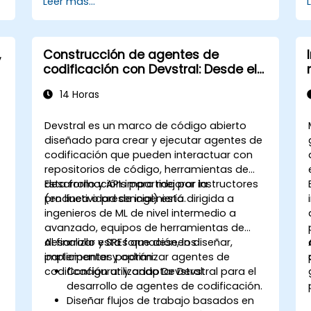
Leer más...
,
Construcción de agentes de
codificación con Devstral: Desde el
diseño del agente hasta la creación
14 Horas
de herramientas
Devstral es un marco de código abierto
diseñado para crear y ejecutar agentes de
codificación que pueden interactuar con
repositorios de código, herramientas de
desarrollo y APIs para mejorar la
Esta formación impartida por instructores
productividad de ingeniería.
(en línea o presencial) está dirigida a
ingenieros de ML de nivel intermedio a
avanzado, equipos de herramientas de
desarrollo y SREs que deseen diseñar,
Al finalizar esta formación, los
implementar y optimizar agentes de
participantes podrán:
codificación utilizando Devstral.
Configurar y adaptar Devstral para el
desarrollo de agentes de codificación.
Diseñar flujos de trabajo basados en