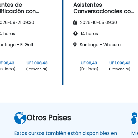
ntes de
Asistentes
ificación con
Conversacionales con
stral: Desde el
Conectores e
026-09-21 09:30
2026-10-05 09:30
eño del agente
Integraciones de
ta la creación de
Mistral
4 horas
14 horas
ramientas
ntiago - El Golf
Santiago - Vitacura
F 98,43
UF 1.098,43
UF 98,43
UF 1.098,43
En línea)
(En línea)
(Presencial)
(Presencial)
Otros Paises
Estos cursos también están disponibles en
Mi