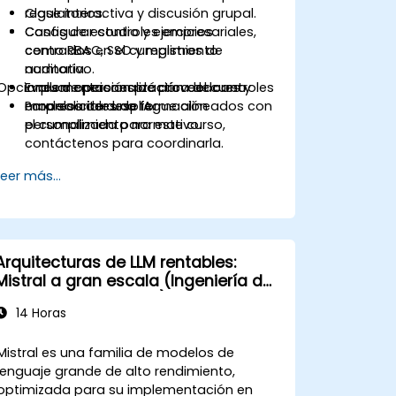
regulatorios.
Clase interactiva y discusión grupal.
Configurar controles empresariales,
Casos de estudio y ejercicios
como RBAC, SSO y registros de
centrados en el cumplimiento
auditoría.
normativo.
Opciones de personalización del curso
Evaluar opciones de proveedores y
Implementación práctica de controles
modelos de despliegue alineados con
empresariales de IA.
Para solicitar una formación
el cumplimiento normativo.
personalizada para este curso,
contáctenos para coordinarla.
Leer más...
Arquitecturas de LLM rentables:
Mistral a gran escala (Ingeniería de
rendimiento y costos)
14 Horas
Mistral es una familia de modelos de
lenguaje grande de alto rendimiento,
optimizada para su implementación en