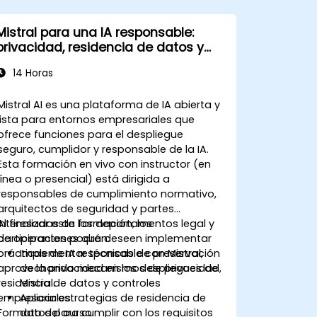
Mistral para una IA responsable:
privacidad, residencia de datos y
controles empresariales
14 Horas
Mistral AI es una plataforma de IA abierta y
lista para entornos empresariales que
ofrece funciones para el despliegue
seguro, cumplidor y responsable de la IA.
Esta formación en vivo con instructor (en
línea o presencial) está dirigida a
responsables de cumplimiento normativo,
arquitectos de seguridad y partes
interesadas de los departamentos legal y
Al finalizar esta formación, los
de operaciones que deseen implementar
participantes podrán:
prácticas de IA responsable con Mistral,
Implementar técnicas de preservación
aprovechando mecanismos de privacidad,
de la privacidad en los despliegues de
residencia de datos y controles
Mistral.
empresariales.
Aplicar estrategias de residencia de
Formato del curso
datos para cumplir con los requisitos