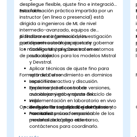
despliegue flexible, ajuste fino e integración
escalable.
Esta formación práctica impartida por un
instructor (en línea o presencial) está
dirigida a ingenieros de ML de nivel
intermedio-avanzado, equipos de
plataforma e ingenieros de investigación
Al finalizar esta formación, los
que deseen autoalojar, ajustar y gobernar
participantes serán capaces de:
los modelos Mistral y Devstral en entornos
Configurar y preparar entornos
de producción.
autoalojados para los modelos Mistral
y Devstral.
Aplicar técnicas de ajuste fino para
Formato del Curso
optimizar el rendimiento en dominios
específicos.
Lección interactiva y discusión.
Implementar el control de versiones,
Ejercicios prácticos sobre
monitoreo y gobernanza del ciclo de
autoalojamiento y ajuste fino.
vida.
Implementación en laboratorio en vivo
Opciones de Personalización del Curso
Asegurar la seguridad, el cumplimiento
de flujos de trabajo de gobernanza y
normativo y el uso responsable de los
monitoreo.
Para solicitar una formación
modelos de código abierto.
personalizada para este curso,
contáctenos para coordinarlo.