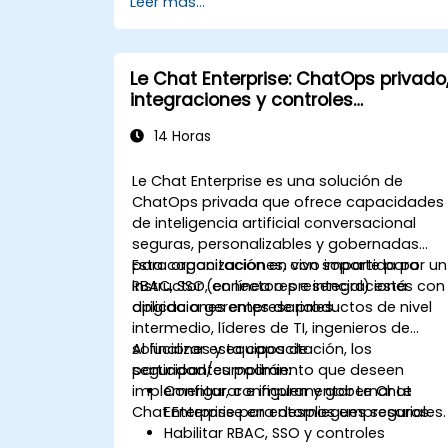
Leer más...
Le Chat Enterprise: ChatOps privado
integraciones y controles
administrativos
14 Horas
Le Chat Enterprise es una solución de
ChatOps privada que ofrece capacidades
de inteligencia artificial conversacional
seguras, personalizables y gobernadas
para organizaciones, con soporte para
Esta capacitación en vivo impartida por un
RBAC, SSO, conectores e integraciones con
instructor (en línea o presencial) está
aplicaciones empresariales.
dirigida a gerentes de productos de nivel
intermedio, líderes de TI, ingenieros de
soluciones y equipos de
Al finalizar esta capacitación, los
seguridad/cumplimiento que deseen
participantes podrán:
implementar, configurar y gobernar Le
Configurar e implementar Le Chat
Chat Enterprise en entornos empresariales.
Enterprise para despliegues seguros.
Habilitar RBAC, SSO y controles