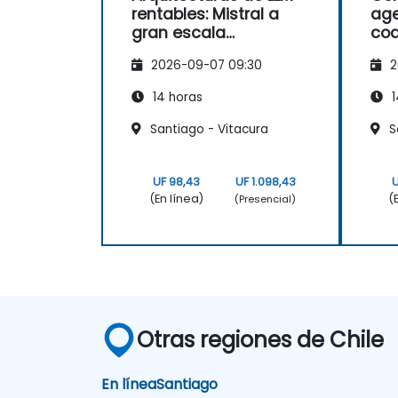
rentables: Mistral a
age
gran escala
cod
(Ingeniería de
Dev
2026-09-07 09:30
2
rendimiento y costos)
dis
has
14 horas
1
her
Santiago - Vitacura
Sa
UF 98,43
UF 1.098,43
U
(En línea)
(
(Presencial)
Otras regiones de Chile
En línea
Santiago