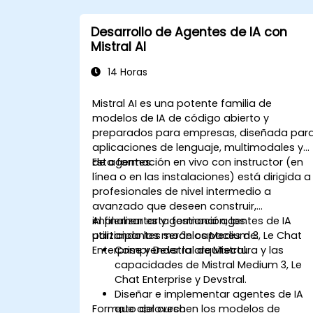
Desarrollo de Agentes de IA con
Mistral AI
14 Horas
Mistral AI es una potente familia de
modelos de IA de código abierto y
preparados para empresas, diseñada par
aplicaciones de lenguaje, multimodales y
de agentes.
Esta formación en vivo con instructor (en
línea o en las instalaciones) está dirigida a
profesionales de nivel intermedio a
avanzado que deseen construir,
implementar y gestionar agentes de IA
Al finalizar esta formación, los
utilizando los modelos Medium 3, Le Chat
participantes serán capaces de:
Enterprise y Devstral de Mistral.
Comprender la arquitectura y las
capacidades de Mistral Medium 3, Le
Chat Enterprise y Devstral.
Diseñar e implementar agentes de IA
Formato del curso
que aprovechen los modelos de