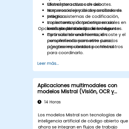
Mistral para casos de uso
Clase interactiva con debates.
empresariales y de desarrolladores.
Numerosos ejercicios y sesiones de
Integrar sistemas de codificación,
práctica.
conectores y datos empresariales en
Implementación práctica en un
Opciones de personalización del curso
los flujos de trabajo de los agentes.
entorno de laboratorio en vivo.
Optimizar el rendimiento, el coste y el
Para solicitar una formación
cumplimiento normativo para los
personalizada para este curso,
agentes impulsados por Mistral.
póngase en contacto con nosotros
para coordinarlo.
Leer más...
Aplicaciones multimodales con
modelos Mistral (Visión, OCR y
comprensión de documentos)
14 Horas
Los modelos Mistral son tecnologías de
inteligencia artificial de código abierto que
ahora se integran en flujos de trabajo