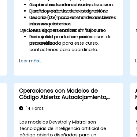
respuestas fundamentadas.
Conferencias interactivas y discusión.
Diseñar patrones de experiencia de
Ejercicios prácticos de integración.
usuario (UX) para asistentes de chat
Desarrollo en laboratorio de asistentes
internos y externos.
conversacionales.
Opciones de personalización del curso
Desplegar asistentes en flujos de
trabajo de productos para casos de
Para solicitar una formación
uso reales.
personalizada para este curso,
contáctenos para coordinarlo.
Leer más...
Operaciones con Modelos de
Código Abierto: Autoalojamiento,
Ajuste Fino y Gobernanza con
14 Horas
Modelos Devstral y Mistral
Los modelos Devstral y Mistral son
tecnologías de inteligencia artificial de
código abierto diseñadas para un