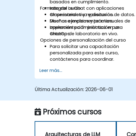
basados en cumplimiento.
Formato del curso
Integrar Le Chat con aplicaciones
empresariales y repositorios de datos.
Clase interactiva y discusión.
Diseñar e implementar manuales de
Muchos ejercicios y práctica.
operación y administración para
Implementación práctica en un
ChatOps.
entorno de laboratorio en vivo.
Opciones de personalización del curso
Para solicitar una capacitación
personalizada para este curso,
contáctenos para coordinar.
Leer más...
Última Actualización:
2026-06-01
Próximos cursos
Arquitecturas de LLM
Con