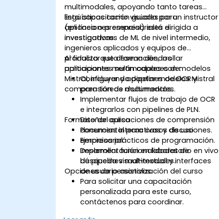
multimodales, apoyando tanto tareas
lingüísticas como visuales para
Esta capacitación guiada por un instructor
aplicaciones empresariales e
(en línea o presencial) está dirigida a
investigativas.
investigadores de ML de nivel intermedio,
ingenieros aplicados y equipos de
producto que desean desarrollar
Al finalizar esta formación, los
aplicaciones multimodales con modelos
participantes serán capaces de:
Mistral, incluyendo pipelines de OCR y
Configurar y adaptar modelos Mistral
comprensión de documentos.
para tareas multimodales.
Implementar flujos de trabajo de OCR
e integrarlos con pipelines de PLN.
Formato del curso
Diseñar aplicaciones de comprensión
documental para casos de uso
Ponencias interactivas y discusiones.
empresarial.
Ejercicios prácticos de programación.
Desarrollar funcionalidades de
Implementación en laboratorio en vivo
búsqueda visual-textual y interfaces
de pipelines multimodales.
Opciones de personalización del curso
de usuario asistivas.
Para solicitar una capacitación
personalizada para este curso,
contáctenos para coordinar.