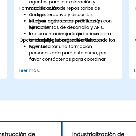
agentes para la exploración y
Formato del curso
modificación de repositorios de
código.
Clase interactiva y discusión.
Integrar agentes de codificación con
Muchas actividades prácticas y
herramientas de desarrollo y APIs.
ejercicios.
Implementar mejores prácticas para
Implementación práctica en un
Opciones de personalización del curso
un despliegue seguro y eficiente de los
entorno de laboratorio en vivo.
agentes.
Para solicitar una formación
personalizada para este curso, por
favor contáctenos para coordinar.
Leer más...
strucción de
Industrialización de