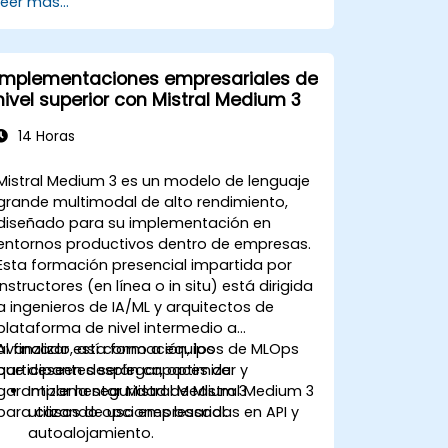
Leer más...
Implementaciones empresariales de
nivel superior con Mistral Medium 3
14 Horas
Mistral Medium 3 es un modelo de lenguaje
grande multimodal de alto rendimiento,
diseñado para su implementación en
entornos productivos dentro de empresas.
Esta formación presencial impartida por
instructores (en línea o in situ) está dirigida
a ingenieros de IA/ML y arquitectos de
plataforma de nivel intermedio a
avanzado, así como a equipos de MLOps
Al finalizar esta formación, los
que deseen desplegar, optimizar y
participantes serán capaces de:
garantizar la seguridad de Mistral Medium 3
Implementar Mistral Medium 3
para casos de uso empresarial.
utilizando opciones basadas en API y
autoalojamiento.