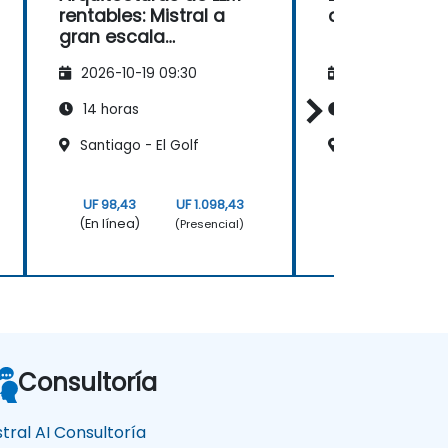
rentables: Mistral a
de IA con Mist
gran escala
(Ingeniería de
2026-10-19 09:30
2026-11-02 09
rendimiento y costos)
14 horas
14 horas
Santiago - El Golf
Santiago - Vit
UF 98,43
UF 1.098,43
UF 98,43
(En línea)
(En línea)
(Presencial)
Consultoría
stral AI Consultoría