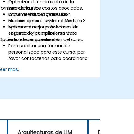
Optimizar el rendimiento de la
Formato del curso
inferencia y los costos asociados.
Implementar casos de uso
Clase interactiva y discusión.
multimodales con Mistral Medium 3.
Muchas ejercicios y práctica.
Aplicar las mejores prácticas de
Implementación práctica en un
seguridad y cumplimiento para
entorno de laboratorio en vivo.
Opciones de personalización del curso
entornos empresariales.
Para solicitar una formación
personalizada para este curso, por
favor contáctenos para coordinarlo.
Leer más...
Arquitecturas de LLM
Desarrollo d