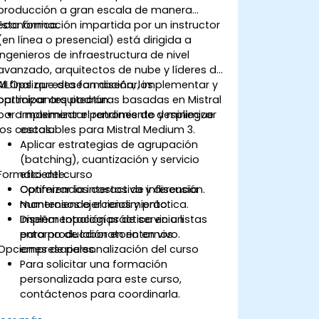
producción a gran escala de manera
económica.
Esta formación impartida por un instructor
(en línea o presencial) está dirigida a
ingenieros de infraestructura de nivel
avanzado, arquitectos de nube y líderes de
MLOps que desean diseñar, implementar y
Al finalizar esta formación, los
optimizar arquitecturas basadas en Mistral
participantes podrán:
para maximizar el rendimiento y minimizar
Implementar patrones de despliegue
los costos.
escalables para Mistral Medium 3.
Aplicar estrategias de agrupación
(batching), cuantización y servicio
Formato del curso
eficiente.
Optimizar los costos de inferencia
Conferencia interactiva y discusión.
manteniendo el rendimiento.
Numerosos ejercicios y práctica.
Diseñar topologías de servicio listas
Implementación práctica en un
para producción en entornos
entorno de laboratorio en vivo.
Opciones de personalización del curso
empresariales.
Para solicitar una formación
personalizada para este curso,
contáctenos para coordinarla.