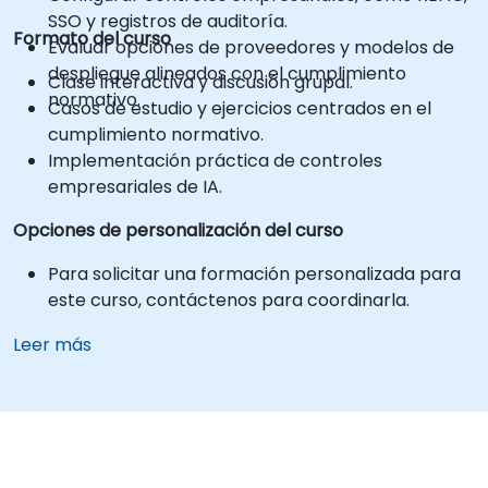
SSO y registros de auditoría.
Formato del curso
Evaluar opciones de proveedores y modelos de
despliegue alineados con el cumplimiento
Clase interactiva y discusión grupal.
normativo.
Casos de estudio y ejercicios centrados en el
cumplimiento normativo.
Implementación práctica de controles
empresariales de IA.
Opciones de personalización del curso
Para solicitar una formación personalizada para
este curso, contáctenos para coordinarla.
Leer más