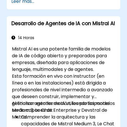
Leer más...
Desarrollo de Agentes de IA con Mistral AI
14 Horas
Mistral AI es una potente familia de modelos
de IA de código abierto y preparados para
empresas, diseñada para aplicaciones de
lenguaje, multimodales y de agentes.
Esta formación en vivo con instructor (en
línea o en las instalaciones) está dirigida a
profesionales de nivel intermedio a avanzado
que deseen construir, implementar y
gestionar agentes de IA utilizando los modelos
Al finalizar esta formación, los participantes
Medium 3, Le Chat Enterprise y Devstral de
serán capaces de:
Mistral.
Comprender la arquitectura y las
capacidades de Mistral Medium 3, Le Chat