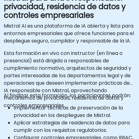
privacidad, residencia de datos y
controles empresariales
Mistral AI es una plataforma de IA abierta y lista para
entornos empresariales que ofrece funciones para el
despliegue seguro, cumplidor y responsable de la IA.
Esta formación en vivo con instructor (en línea o
presencial) está dirigida a responsables de
cumplimiento normativo, arquitectos de seguridad y
partes interesadas de los departamentos legal y de
operaciones que deseen implementar prácticas de
IA responsable con Mistral, aprovechando
Al finalizar esta formación, los participantes podrán:
mecanismos de privacidad, residencia de datos y
controles empresariales.
Implementar técnicas de preservación de la
privacidad en los despliegues de Mistral.
Aplicar estrategias de residencia de datos para
cumplir con los requisitos regulatorios.
Configurar controles empresariales, como RBAC,