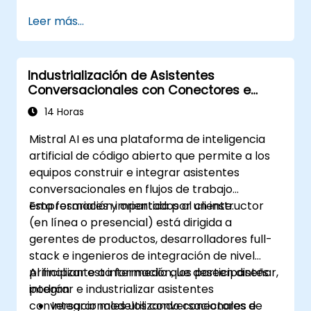
Leer más...
Industrialización de Asistentes
Conversacionales con Conectores e
Integraciones de Mistral
14 Horas
Mistral AI es una plataforma de inteligencia
artificial de código abierto que permite a los
equipos construir e integrar asistentes
conversacionales en flujos de trabajo
empresariales y orientados al cliente.
Esta formación impartida por un instructor
(en línea o presencial) está dirigida a
gerentes de productos, desarrolladores full-
stack e ingenieros de integración de nivel
principiante a intermedio que deseen diseñar,
Al finalizar esta formación, los participantes
integrar e industrializar asistentes
podrán:
conversacionales utilizando conectores e
Integrar modelos conversacionales de