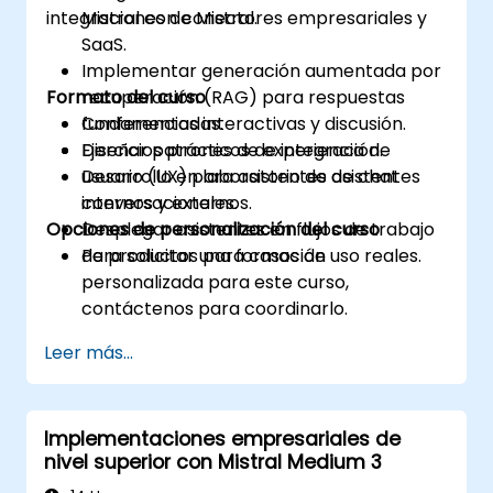
integraciones de Mistral.
Mistral con conectores empresariales y
SaaS.
Implementar generación aumentada por
Formato del curso
recuperación (RAG) para respuestas
fundamentadas.
Conferencias interactivas y discusión.
Diseñar patrones de experiencia de
Ejercicios prácticos de integración.
usuario (UX) para asistentes de chat
Desarrollo en laboratorio de asistentes
internos y externos.
conversacionales.
Opciones de personalización del curso
Desplegar asistentes en flujos de trabajo
de productos para casos de uso reales.
Para solicitar una formación
personalizada para este curso,
contáctenos para coordinarlo.
Leer más...
Implementaciones empresariales de
nivel superior con Mistral Medium 3