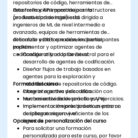
repositorios de código, herramientas de
desarrollo y APIs para mejorar la
Esta formación impartida por instructores
productividad de ingeniería.
(en línea o presencial) está dirigida a
ingenieros de ML de nivel intermedio a
avanzado, equipos de herramientas de
desarrollo y SREs que deseen diseñar,
Al finalizar esta formación, los participantes
implementar y optimizar agentes de
podrán:
codificación utilizando Devstral.
Configurar y adaptar Devstral para el
desarrollo de agentes de codificación.
Diseñar flujos de trabajo basados en
agentes para la exploración y
Formato del curso
modificación de repositorios de código.
Integrar agentes de codificación con
Clase interactiva y discusión.
herramientas de desarrollo y APIs.
Muchas actividades prácticas y ejercicios.
Implementar mejores prácticas para un
Implementación práctica en un entorno
despliegue seguro y eficiente de los
de laboratorio en vivo.
Opciones de personalización del curso
agentes.
Para solicitar una formación
personalizada para este curso, por favor