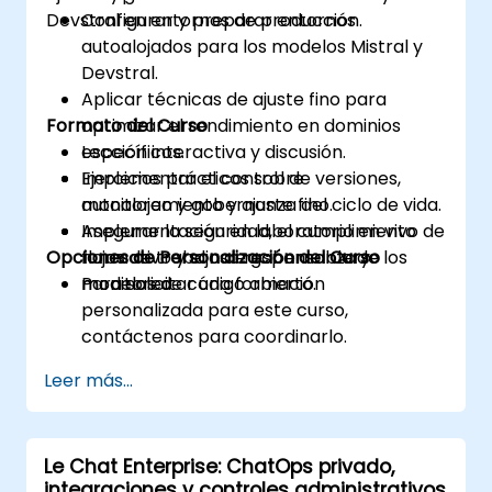
Devstral en entornos de producción.
Configurar y preparar entornos
autoalojados para los modelos Mistral y
Devstral.
Aplicar técnicas de ajuste fino para
Formato del Curso
optimizar el rendimiento en dominios
específicos.
Lección interactiva y discusión.
Implementar el control de versiones,
Ejercicios prácticos sobre
monitoreo y gobernanza del ciclo de vida.
autoalojamiento y ajuste fino.
Asegurar la seguridad, el cumplimiento
Implementación en laboratorio en vivo de
Opciones de Personalización del Curso
normativo y el uso responsable de los
flujos de trabajo de gobernanza y
modelos de código abierto.
monitoreo.
Para solicitar una formación
personalizada para este curso,
contáctenos para coordinarlo.
Leer más...
Le Chat Enterprise: ChatOps privado,
integraciones y controles administrativos