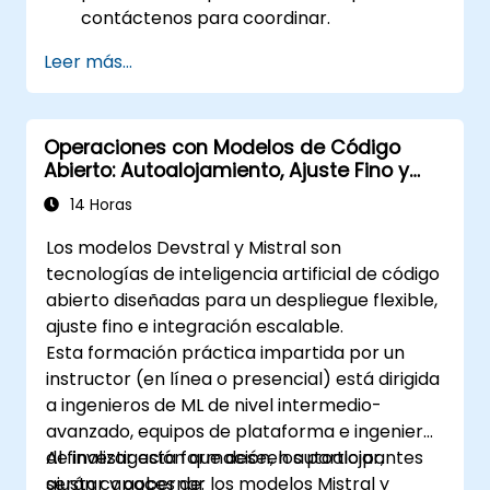
contáctenos para coordinar.
Leer más...
Operaciones con Modelos de Código
Abierto: Autoalojamiento, Ajuste Fino y
Gobernanza con Modelos Devstral y
14 Horas
Mistral
Los modelos Devstral y Mistral son
tecnologías de inteligencia artificial de código
abierto diseñadas para un despliegue flexible,
ajuste fino e integración escalable.
Esta formación práctica impartida por un
instructor (en línea o presencial) está dirigida
a ingenieros de ML de nivel intermedio-
avanzado, equipos de plataforma e ingenieros
de investigación que deseen autoalojar,
Al finalizar esta formación, los participantes
ajustar y gobernar los modelos Mistral y
serán capaces de: