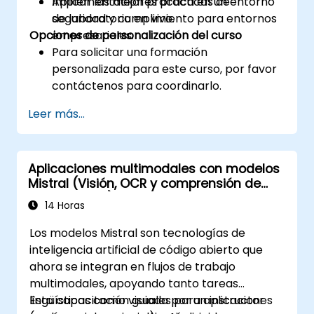
Aplicar las mejores prácticas de
Implementación práctica en un entorno
seguridad y cumplimiento para entornos
de laboratorio en vivo.
Opciones de personalización del curso
empresariales.
Para solicitar una formación
personalizada para este curso, por favor
contáctenos para coordinarlo.
Leer más...
Aplicaciones multimodales con modelos
Mistral (Visión, OCR y comprensión de
documentos)
14 Horas
Los modelos Mistral son tecnologías de
inteligencia artificial de código abierto que
ahora se integran en flujos de trabajo
multimodales, apoyando tanto tareas
lingüísticas como visuales para aplicaciones
Esta capacitación guiada por un instructor