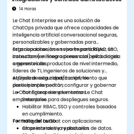
14 Horas
Le Chat Enterprise es una solución de
ChatOps privada que ofrece capacidades de
inteligencia artificial conversacional seguras,
personalizables y gobernadas para
organizaciones, con soporte para RBAC, SSO,
Esta capacitación en vivo impartida por un
conectores e integraciones con aplicaciones
instructor (en línea o presencial) está dirigida
empresariales.
a gerentes de productos de nivel intermedio,
líderes de TI, ingenieros de soluciones y
equipos de seguridad/cumplimiento que
Al finalizar esta capacitación, los
deseen implementar, configurar y gobernar
participantes podrán:
Le Chat Enterprise en entornos
Configurar e implementar Le Chat
empresariales.
Enterprise para despliegues seguros.
Habilitar RBAC, SSO y controles basados
en cumplimiento.
Formato del curso
Integrar Le Chat con aplicaciones
empresariales y repositorios de datos.
Clase interactiva y discusión.