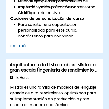
Diseñar e implementar manuales de
Muchos ejercicios y práctica.
operación y administración para
Implementación práctica en un entorno
ChatOps.
de laboratorio en vivo.
Opciones de personalización del curso
Para solicitar una capacitación
personalizada para este curso,
contáctenos para coordinar.
Leer más...
Arquitecturas de LLM rentables: Mistral a
gran escala (Ingeniería de rendimiento y
costos)
14 Horas
Mistral es una familia de modelos de lenguaje
grande de alto rendimiento, optimizada para
su implementación en producción a gran
escala de manera económica.