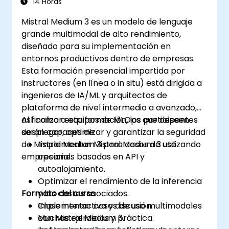
14 Horas
Mistral Medium 3 es un modelo de lenguaje
grande multimodal de alto rendimiento,
diseñado para su implementación en
entornos productivos dentro de empresas.
Esta formación presencial impartida por
instructores (en línea o in situ) está dirigida a
ingenieros de IA/ML y arquitectos de
plataforma de nivel intermedio a avanzado,
así como a equipos de MLOps que deseen
Al finalizar esta formación, los participantes
desplegar, optimizar y garantizar la seguridad
serán capaces de:
de Mistral Medium 3 para casos de uso
Implementar Mistral Medium 3 utilizando
empresarial.
opciones basadas en API y
autoalojamiento.
Optimizar el rendimiento de la inferencia
Formato del curso
y los costos asociados.
Implementar casos de uso multimodales
Clase interactiva y discusión.
con Mistral Medium 3.
Muchas ejercicios y práctica.