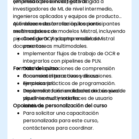
empresariales e investigativas.
(en línea o presencial) está dirigida a
investigadores de ML de nivel intermedio,
ingenieros aplicados y equipos de producto
que desean desarrollar aplicaciones
Al finalizar esta formación, los participantes
multimodales con modelos Mistral, incluyendo
serán capaces de:
pipelines de OCR y comprensión de
Configurar y adaptar modelos Mistral
documentos.
para tareas multimodales.
Implementar flujos de trabajo de OCR e
integrarlos con pipelines de PLN.
Formato del curso
Diseñar aplicaciones de comprensión
documental para casos de uso
Ponencias interactivas y discusiones.
empresarial.
Ejercicios prácticos de programación.
Desarrollar funcionalidades de búsqueda
Implementación en laboratorio en vivo de
visual-textual y interfaces de usuario
pipelines multimodales.
Opciones de personalización del curso
asistivas.
Para solicitar una capacitación
personalizada para este curso,
contáctenos para coordinar.