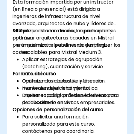
Esta formación impartida por un instructor
(en línea o presencial) está dirigida a
ingenieros de infraestructura de nivel
avanzado, arquitectos de nube y líderes de
MLOps que desean diseñar, implementar y
Al finalizar esta formación, los participantes
optimizar arquitecturas basadas en Mistral
podrán:
para maximizar el rendimiento y minimizar los
Implementar patrones de despliegue
costos.
escalables para Mistral Medium 3.
Aplicar estrategias de agrupación
(batching), cuantización y servicio
Formato del curso
eficiente.
Optimizar los costos de inferencia
Conferencia interactiva y discusión.
manteniendo el rendimiento.
Numerosos ejercicios y práctica.
Diseñar topologías de servicio listas para
Implementación práctica en un entorno
producción en entornos empresariales.
de laboratorio en vivo.
Opciones de personalización del curso
Para solicitar una formación
personalizada para este curso,
contáctenos para coordinarla.