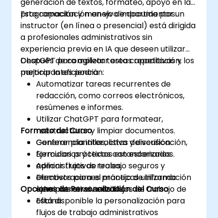
generación de textos, formateo, apoyo en la
programación y manejo de documentos.
Esta capacitación en vivo impartida por un
instructor (en línea o presencial) está dirigida
a profesionales administrativos sin
experiencia previa en IA que deseen utilizar
ChatGPT para agilizar tareas repetitivas y
Después de completar esta capacitación, los
mejorar la eficiencia.
participantes podrán:
Automatizar tareas recurrentes de
redacción, como correos electrónicos,
resúmenes e informes.
Utilizar ChatGPT para formatear,
Formato del Curso
reestructurar y limpiar documentos.
Generar plantillas, listas de verificación,
Conferencia interactiva y discusión.
formularios y textos estandarizados.
Ejercicios prácticos con escenarios
Aplicar flujos de trabajo seguros y
administrativos reales.
efectivos para el manejo de información
Demostraciones prácticas utilizando
Opciones de Personalización del Curso
administrativa sensible.
ejemplos en vivo de flujos de trabajo de
oficina.
Está disponible la personalización para
flujos de trabajo administrativos