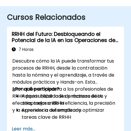
Cursos Relacionados
RRHH del Futuro: Desbloqueando el
Potencial de la IA en las Operaciones de
Personas
7 Horas
Descubre cómo la IA puede transformar tus
procesos de RRHH, desde la contratación
hasta la nómina y el aprendizaje, a través de
módulos prácticos y Hands-on. Esta
formación empodera a los profesionales de
¿Por qué participar?
RRHH para utilizar la IA de manera ética y
Adquirir habilidades prácticas de IA
efectiva, mejorando la eficiencia, la precisión
adaptadas a RRHH
y la experiencia del empleado.
Aprender a automatizar y optimizar
tareas clave de RRHH
Comprender el uso ético y la gestión de
Leer más...