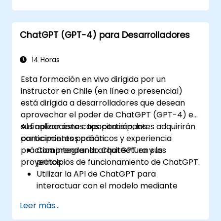
riesgos
Preparar tu área de RRHH para el futuro
ChatGPT (GPT-4) para Desarrolladores
14 Horas
Esta formación en vivo dirigida por un
instructor en Chile (en línea o presencial)
está dirigida a desarrolladores que desean
aprovechar el poder de ChatGPT (GPT-4) en
sus aplicaciones. Los participantes adquirirán
Al finalizar esta capacitación, los
conocimientos prácticos y experiencia
participantes podrán:
práctica integrando ChatGPT en sus
Comprender la arquitectura y los
proyectos.
principios de funcionamiento de ChatGPT.
Utilizar la API de ChatGPT para
interactuar con el modelo mediante
programación.
Leer más...
Desarrollar agentes conversacionales y