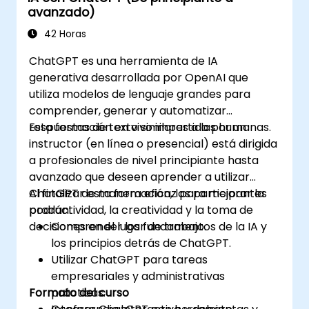
avanzado)
42 Horas
ChatGPT es una herramienta de IA
generativa desarrollada por OpenAI que
utiliza modelos de lenguaje grandes para
comprender, generar y automatizar
respuestas de texto similares a las humanas.
Esta formación en vivo impartida por un
instructor (en línea o presencial) está dirigida
a profesionales de nivel principiante hasta
avanzado que deseen aprender a utilizar
ChatGPT de manera eficaz para mejorar la
Al finalizar esta formación, los participantes
productividad, la creatividad y la toma de
podrán:
decisiones en el lugar de trabajo.
Comprender los fundamentos de la IA y
los principios detrás de ChatGPT.
Utilizar ChatGPT para tareas
empresariales y administrativas
Formato del curso
prácticas.