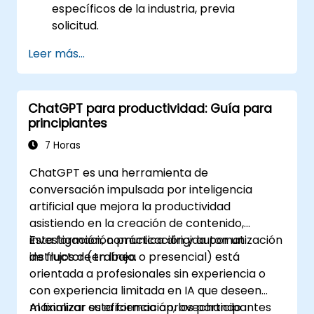
específicos de la industria, previa
solicitud.
Leer más...
ChatGPT para productividad: Guía para
principiantes
7 Horas
ChatGPT es una herramienta de
conversación impulsada por inteligencia
artificial que mejora la productividad
asistiendo en la creación de contenido,
investigación, comunicación y automatización
Esta formación práctica dirigida por un
de flujos de trabajo.
instructor (en línea o presencial) está
orientada a profesionales sin experiencia o
con experiencia limitada en IA que deseen
maximizar su eficiencia aprovechando
Al finalizar esta formación, los participantes