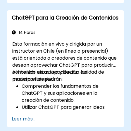
personalizada.
Automatizar tareas bancarias rutinarias
ChatGPT para la Creación de Contenidos
mediante ChatGPT.
Implementar ChatGPT en el
cumplimiento normativo y la gestión de
14 Horas
riesgos dentro de las operaciones
Esta formación en vivo y dirigida por un
bancarias.
instructor en Chile (en línea o presencial)
está orientada a creadores de contenido que
desean aprovechar ChatGPT para producir
contenido atractivo y de alta calidad de
Al finalizar esta capacitación, los
manera eficiente.
participantes podrán:
Comprender los fundamentos de
ChatGPT y sus aplicaciones en la
creación de contenido.
Utilizar ChatGPT para generar ideas
creativas y superar el bloqueo del
Leer más...
escritor.
Mejorar la calidad y relevancia del