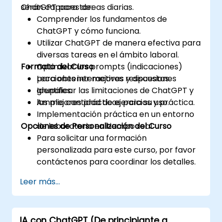
ChatGPT para tareas diarias.
serán capaces de:
Comprender los fundamentos de
ChatGPT y cómo funciona.
Utilizar ChatGPT de manera efectiva para
diversas tareas en el ámbito laboral.
Formato del Curso
Optimizar los prompts (indicaciones)
para obtener mejores respuestas.
Lecciones interactivas y discusiones
Identificar las limitaciones de ChatGPT y
grupales.
las mejores prácticas para su uso.
Amplia cantidad de ejercicios y práctica.
Implementación práctica en un entorno
Opciones de Personalización del Curso
de laboratorio en tiempo real.
Para solicitar una formación
personalizada para este curso, por favor
contáctenos para coordinar los detalles.
Leer más...
IA con ChatGPT (De principiante a