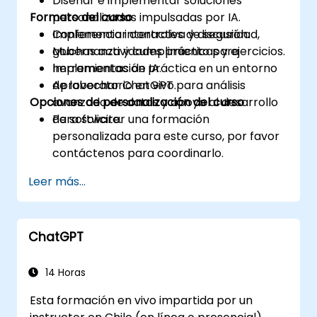
Diseñar e implementar soluciones
Formato del curso
personalizadas impulsadas por IA.
Implementar controles de seguridad,
Conferencia interactiva y discusión.
gobernanza y cumplimiento para
Muchas actividades prácticas y ejercicios.
herramientas de IA.
Implementación práctica en un entorno
Aprovechar ChatGPT para análisis
de laboratorio en vivo.
Opciones de personalización del curso
avanzado de datos y apoyo al desarrollo
de software.
Para solicitar una formación
personalizada para este curso, por favor
contáctenos para coordinarlo.
Leer más...
ChatGPT
14 Horas
Esta formación en vivo impartida por un