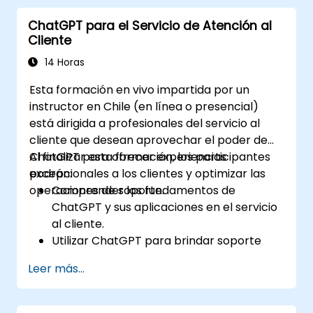
contenido con la asistencia de ChatGPT.
ChatGPT para el Servicio de Atención al
Implementar las mejores prácticas para
Cliente
utilizar ChatGPT en los flujos de trabajo de
creación de contenido.
14 Horas
Esta formación en vivo impartida por un
instructor en Chile (en línea o presencial)
está dirigida a profesionales del servicio al
cliente que desean aprovechar el poder de
ChatGPT para ofrecer experiencias
Al finalizar esta formación, los participantes
excepcionales a los clientes y optimizar las
podrán:
operaciones de soporte.
Comprender los fundamentos de
ChatGPT y sus aplicaciones en el servicio
al cliente.
Utilizar ChatGPT para brindar soporte
personalizado y eficiente a los clientes.
Leer más...
Desarrollar chatbots automatizados
potenciados por ChatGPT para gestionar
las consultas de los clientes.