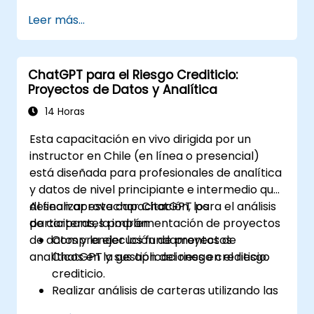
Automatizar el control de iluminación,
Leer más...
HVAC (calefacción, ventilación y aire
acondicionado) y sistemas de seguridad
contra incendios utilizando ChatGPT.
ChatGPT para el Riesgo Crediticio:
Desarrollar e implementar scripts
Proyectos de Datos y Analítica
personalizados de automatización.
Supervisar y gestionar los sistemas del
14 Horas
edificio mediante insights impulsados por
Esta capacitación en vivo dirigida por un
IA.
instructor en Chile (en línea o presencial)
está diseñada para profesionales de analítica
y datos de nivel principiante e intermedio que
desean aprovechar ChatGPT para el análisis
Al finalizar esta capacitación, los
de carteras, la implementación de proyectos
participantes podrán:
de datos y la ejecución de proyectos
Comprender los fundamentos de
analíticos en la gestión del riesgo crediticio.
ChatGPT y sus aplicaciones en el riesgo
crediticio.
Realizar análisis de carteras utilizando las
capacidades de lenguaje natural de