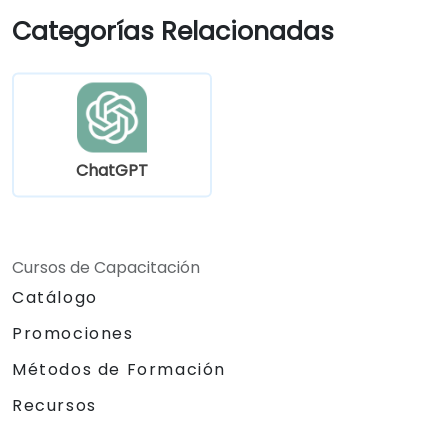
Crear modelos personalizados de
Categorías Relacionadas
ChatGPT para casos de uso específicos
en educación y capacitación.
ChatGPT
Cursos de Capacitación
Catálogo
Promociones
Métodos de Formación
Recursos