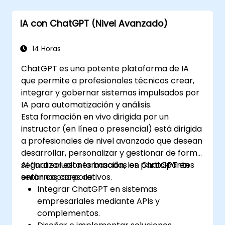
chatbots utilizando ChatGPT.
Explorar las nuevas características y
IA con ChatGPT (Nivel Avanzado)
funcionalidades ofrecidas por GPT-4
para mejorar sus aplicaciones.
Personalizar y ajustar finamente ChatGPT
14 Horas
para aplicaciones específicas.
ChatGPT es una potente plataforma de IA
que permite a profesionales técnicos crear,
integrar y gobernar sistemas impulsados por
IA para automatización y análisis.
Esta formación en vivo dirigida por un
instructor (en línea o presencial) está dirigida
a profesionales de nivel avanzado que desean
desarrollar, personalizar y gestionar de forma
segura soluciones basadas en ChatGPT en
Al finalizar esta formación, los participantes
entornos corporativos.
serán capaces de:
Integrar ChatGPT en sistemas
empresariales mediante APIs y
complementos.