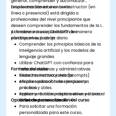
generar, comprender y automatizar
respuestas basadas en texto.
Esta formación en vivo con instructor (en
línea o presencial) está dirigida a
profesionales del nivel principiante que
deseen comprender los fundamentos de la IA
y comenzar a usar ChatGPT de manera
Al finalizar esta capacitación, los
efectiva en su trabajo diario.
participantes podrán:
Comprender los principios básicos de la
inteligencia artificial y los modelos de
lenguaje grandes.
Utilizar ChatGPT con confianza para
Formato del curso
tareas cotidianas y administrativas.
Redactar instrucciones (prompts)
Clase interactiva y debate.
eficaces para obtener respuestas
Amplia realización de ejercicios y
precisas y útiles.
práctica.
Aplicar prácticas responsables y éticas al
Implementación práctica en un entorno
Opciones de personalización del curso
utilizar herramientas de IA.
de laboratorio en vivo.
Para solicitar una formación
personalizada para este curso,