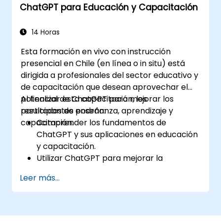
ChatGPT para Educación y Capacitación
Implementar las mejores prácticas para
aprovechar ChatGPT en escenarios de
servicio al cliente.
14 Horas
Esta formación en vivo con instrucción
presencial en Chile (en línea o in situ) está
dirigida a profesionales del sector educativo y
de capacitación que desean aprovechar el
potencial de ChatGPT para mejorar los
Al finalizar esta capacitación, los
resultados de enseñanza, aprendizaje y
participantes podrán:
capacitación.
Comprender los fundamentos de
ChatGPT y sus aplicaciones en educación
y capacitación.
Utilizar ChatGPT para mejorar la
enseñanza y el diseño instruccional.
Leer más...
Aprovechar ChatGPT para experiencias
de aprendizaje personalizadas.
Automatizar tareas administrativas con
ChatGPT.