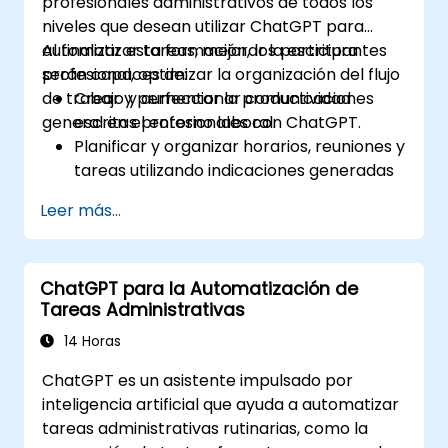
profesionales administrativos de todos los
niveles que desean utilizar ChatGPT para
automatizar tareas, mejorar la escritura
Al finalizar esta formación, los participantes
profesional, optimizar la organización del flujo
serán capaces de:
de trabajo y aumentar la productividad
Crear y perfeccionar comunicaciones
general en el entorno laboral.
escritas profesionales con ChatGPT.
Planificar y organizar horarios, reuniones y
tareas utilizando indicaciones generadas
por IA.
Leer más...
Generar y analizar contenido
administrativo como informes y
resúmenes.
ChatGPT para la Automatización de
Integrar ChatGPT con herramientas de
Tareas Administrativas
productividad y automatizar flujos de
trabajo rutinarios.
14 Horas
ChatGPT es un asistente impulsado por
inteligencia artificial que ayuda a automatizar
tareas administrativas rutinarias, como la