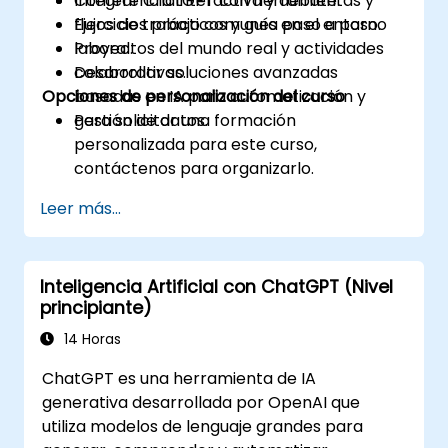
Integrar ChatGPT con herramientas y
Conferencia interactiva y debate.
flujos de trabajo comunes en el entorno
Ejercicios prácticos y guía paso a paso.
laboral.
Proyectos del mundo real y actividades
Desarrollar soluciones avanzadas
colaborativas.
Opciones de personalización del curso
basadas en IA para automatización y
gestión de datos.
Para solicitar una formación
personalizada para este curso,
contáctenos para organizarlo.
Leer más...
Inteligencia Artificial con ChatGPT (Nivel
principiante)
14 Horas
ChatGPT es una herramienta de IA
generativa desarrollada por OpenAI que
utiliza modelos de lenguaje grandes para