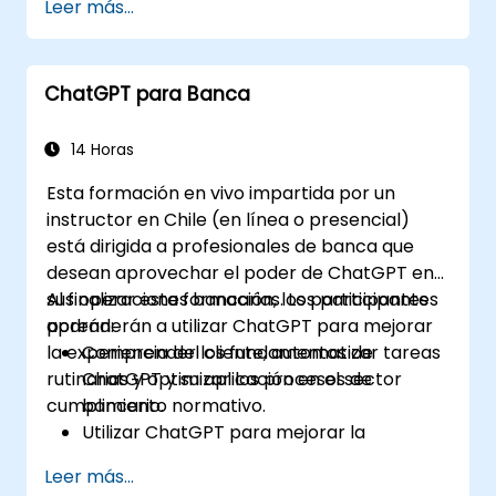
Leer más...
ChatGPT.
Implementar proyectos de datos y
analítica con la asistencia de ChatGPT.
ChatGPT para Banca
Optimizar los procesos de toma de
decisiones mediante el uso de ChatGPT
en el flujo de trabajo del riesgo crediticio.
14 Horas
Identificar las mejores prácticas para
Esta formación en vivo impartida por un
integrar ChatGPT en las estrategias de
instructor en Chile (en línea o presencial)
gestión de riesgos.
está dirigida a profesionales de banca que
desean aprovechar el poder de ChatGPT en
sus operaciones bancarias. Los participantes
Al finalizar esta formación, los participantes
aprenderán a utilizar ChatGPT para mejorar
podrán:
la experiencia del cliente, automatizar tareas
Comprender los fundamentos de
rutinarias y optimizar los procesos de
ChatGPT y su aplicación en el sector
cumplimiento normativo.
bancario.
Utilizar ChatGPT para mejorar la
interacción con los clientes y
Leer más...
proporcionar orientación financiera