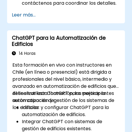
contáctenos para coordinar los detalles.
Leer más...
ChatGPT para la Automatización de
Edificios
14 Horas
Esta formación en vivo con instructores en
Chile (en línea o presencial) está dirigida a
profesionales del nivel básico, intermedio y
avanzado en automatización de edificios que
deseen utilizar ChatGPT para mejorar la
Al finalizar esta formación, los participantes
automatización y gestión de los sistemas de
serán capaces de:
los edificios.
Instalar y configurar ChatGPT para la
automatización de edificios.
Integrar ChatGPT con sistemas de
gestión de edificios existentes.