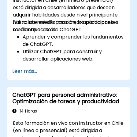
instructor en Chile (en línea o presencial)
está dirigida a desarrolladores que deseen
adquirir habilidades desde nivel principiante
hasta intermedio para crear aplicaciones
Al finalizar esta formación, los participantes
mediante el uso de ChatGPT.
serán capaces de:
Aprender y comprender los fundamentos
de ChatGPT.
Utilizar ChatGPT para construir y
desarrollar aplicaciones web.
Conocer las mejores prácticas de
Leer más...
ChatGPT y sus aplicaciones en el mundo
real.
ChatGPT para personal administrativo:
Optimización de tareas y productividad
14 Horas
Esta formación en vivo con instructor en Chile
(en línea o presencial) está dirigida a