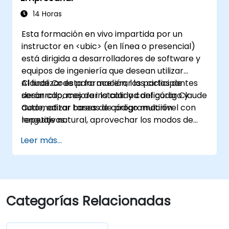
14 Horas
Esta formación en vivo impartida por un
instructor en <ubic> (en línea o presencial)
está dirigida a desarrolladores de software y
equipos de ingeniería que desean utilizar
Claude Code para acelerar los ciclos de
Al finalizar esta formación, los participantes
desarrollo, mejorar la calidad del código y
serán capaces de instalar y configurar Claude
automatizar tareas de programación
Code, editar bases de código multinivel con
repetitivas.
lenguaje natural, aprovechar los modos de
aprobación e integrarse con Git y CI/CD.
Leer más...
Categorías Relacionadas