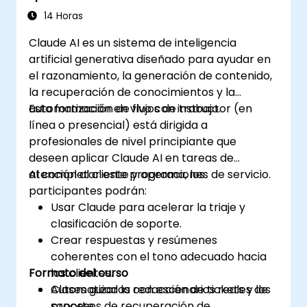
14 Horas
Claude AI es un sistema de inteligencia
artificial generativa diseñado para ayudar en
el razonamiento, la generación de contenido,
la recuperación de conocimientos y la
automatización de flujos de trabajo.
Esta formación en vivo con instructor (en
línea o presencial) está dirigida a
profesionales de nivel principiante que
deseen aplicar Claude AI en tareas de
atención al cliente y operaciones de servicio.
Al completar este programa, los
participantes podrán:
Usar Claude para acelerar la triaje y
clasificación de soporte.
Crear respuestas y resúmenes
coherentes con el tono adecuado hacia
Formato del curso
los clientes.
Automatizar la redacción de tickets y los
Clases guiadas con escenarios reales de
procesos de recuperación de
soporte.