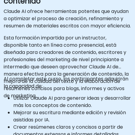
contenido
Claude AI ofrece herramientas potentes que ayudan
a optimizar el proceso de creación, refinamiento y
resumen de materiales escritos con mayor eficiencia.
Esta formación impartida por un instructor,
disponible tanto en línea como presencial, está
diseñada para creadores de contenido, escritores y
profesionales del marketing de nivel principiante a
intermedio que deseen aprovechar Claude AI de
manera efectiva para la generación de contenido, la
Al completar este curso, los participantes adquirirán
mejora de la calidad del texto y la elaboración de
la capacidad de:
resúmenes concisos para blogs, informes y activos
de marketing.
Utilizar Claude AI para generar ideas y desarrollar
más los conceptos de contenido.
Mejorar su escritura mediante edición y revisión
asistidas por IA.
Crear resúmenes claros y concisos a partir de
documentos extensos e informes detallados.