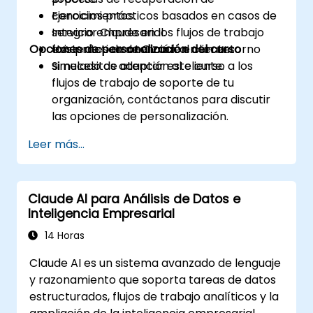
conocimientos.
Ejercicios prácticos basados en casos de
Integrar Claude en los flujos de trabajo
servicio empresarial.
Opciones de personalización del curso
existentes de atención al cliente.
Uso práctico de Claude en un entorno
simulado de atención al cliente.
Si necesitas adaptar este curso a los
flujos de trabajo de soporte de tu
organización, contáctanos para discutir
las opciones de personalización.
Leer más...
Claude AI para Análisis de Datos e
Inteligencia Empresarial
14 Horas
Claude AI es un sistema avanzado de lenguaje
y razonamiento que soporta tareas de datos
estructurados, flujos de trabajo analíticos y la