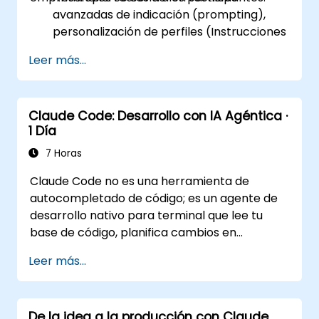
avanzadas de indicación (prompting),
personalización de perfiles (Instrucciones
Personalizadas) y aprovechamiento de
Leer más...
espacios de trabajo persistentes
(Proyectos, Artefactos, Habilidades) para
gestionar bases de conocimiento
Claude Code: Desarrollo con IA Agéntica ·
internas.
1 Día
Día 2 (En línea): Automatización e
Integración del Ecosistema. Se enfoca en
7 Horas
ejecutar Claude en segundo plano
Claude Code no es una herramienta de
mediante las funciones Cowork, el
autocompletado de código; es un agente de
ecosistema MCP (Protocolo de Contexto
desarrollo nativo para terminal que lee tu
del Modelo) y la integración nativa y fluida
base de código, planifica cambios en
con la suite Microsoft 365 (Word, Excel,
múltiples pasos, ejecuta pruebas y ejecuta
PowerPoint, Teams, SharePoint y
Leer más...
tareas desde una única instrucción hasta un
OneDrive).
resultado funcional. Este taller de un día
ofrece a los participantes una experiencia
De la idea a la producción con Claude
práctica y estructurada: configurar Claude