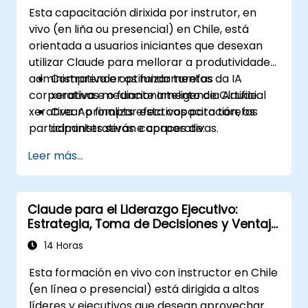
Esta capacitación dirixida por instrutor, en
vivo (en liña ou presencial) en Chile, está
orientada a usuarios iniciantes que desexan
utilizar Claude para mellorar a produtividade
administrativa e optimizar tarefas
Comprender os fundamentos da IA
corporativas mediante Inteligencia Artificial
xerativa e o funcionamento de Claude.
xerativa. Ao finalizar esta capacitación, os
Crear prompts efectivos para tarefas
participantes serán capaces de:
administrativas e corporativas.
Redactar e mellorar documentos,
Leer más...
correos e reportes utilizando IA.
Organizar tarefas e optimizar actividades
administrativas diarias.
Claude para el Liderazgo Ejecutivo:
Utilizar Claude como apoio para análise
Estrategia, Toma de Decisiones y Ventaja
básica de información e follas de cálculo.
Competitiva
Aplicar boas prácticas de seguridade e
14 Horas
validación de contido xerado por IA.
Esta formación en vivo con instructor en Chile
(en línea o presencial) está dirigida a altos
líderes y ejecutivos que desean aprovechar