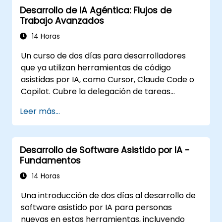
Desarrollo de IA Agéntica: Flujos de
Trabajo Avanzados
14 Horas
Un curso de dos días para desarrolladores
que ya utilizan herramientas de código
asistidas por IA, como Cursor, Claude Code o
Copilot. Cubre la delegación de tareas
completas a agentes, la construcción del
Leer más...
ecosistema de personalización (Reglas,
AGENTS.md, Habilidades, MCP y Agentes), la
conexión y creación de servidores MCP, la
Desarrollo de Software Asistido por IA -
ejecución de agentes en paralelo y un flujo de
Fundamentos
trabajo agéntico estructurado. El contenido
es independiente de la herramienta y da
14 Horas
seguimiento al curso Fundamentos.
Una introducción de dos días al desarrollo de
software asistido por IA para personas
nuevas en estas herramientas, incluyendo