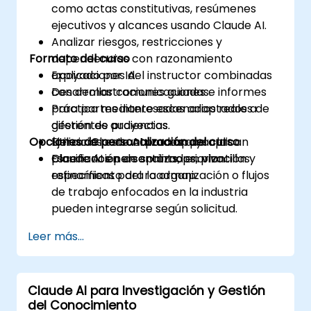
como actas constitutivas, resúmenes
ejecutivos y alcances usando Claude AI.
Analizar riesgos, restricciones y
Formato del curso
dependencias con razonamiento
apoyado por IA.
Explicaciones del instructor combinadas
Desarrollar comunicaciones e informes
con demostraciones guiadas.
para partes interesadas adaptados a
Práctica mediante escenarios reales de
diferentes audiencias.
gestión de proyectos.
Opciones de personalización del curso
Utilizar Claude AI para apoyar la
Ejercicios estructurados que aplican
planificación de sprints, priorización y
Claude AI en un entorno en vivo.
Escenarios personalizados, plantillas
refinamiento del roadmap.
específicas para la organización o flujos
de trabajo enfocados en la industria
pueden integrarse según solicitud.
Leer más...
Claude AI para Investigación y Gestión
del Conocimiento