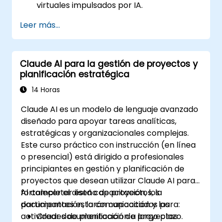
virtuales impulsados por IA.
Mejorar las aplicaciones con
Leer más...
automatización e inteligencia artificial
(NLP) basada en IA.
Optimizar y ajustar los modelos de Claude
Claude AI para la gestión de proyectos y
AI para diferentes casos de uso.
planificación estratégica
14 Horas
Claude AI es un modelo de lenguaje avanzado
diseñado para apoyar tareas analíticas,
estratégicas y organizacionales complejas.
Este curso práctico con instrucción (en línea
o presencial) está dirigido a profesionales
principiantes en gestión y planificación de
proyectos que desean utilizar Claude AI para
fortalecer el diseño de proyectos, la
Al completar esta capacitación, los
documentación, la comunicación y las
participantes estarán capacitados para:
actividades de planificación a largo plazo.
Crear documentación de proyectos