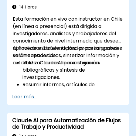
14 Horas
Esta formación en vivo con instructor en Chile
(en línea o presencial) está dirigida a
investigadores, analistas y trabajadores del
conocimiento de nivel intermedio que deseen
aprovechar Claude AI para procesar grandes
Al finalizar esta formación, los participantes
volúmenes de datos, sintetizar información y
serán capaces de:
automatizar tareas de investigación.
Utilizar Claude AI para revisiones
bibliográficas y síntesis de
investigaciones.
Resumir informes, artículos de
investigación y documentos extensos.
Leer más...
Extraer ideas clave y tendencias a partir
de datos estructurados y no
estructurados.
Claude AI para Automatización de Flujos
Integrar Claude AI en flujos de trabajo de
de Trabajo y Productividad
investigación y gestión del conocimiento.