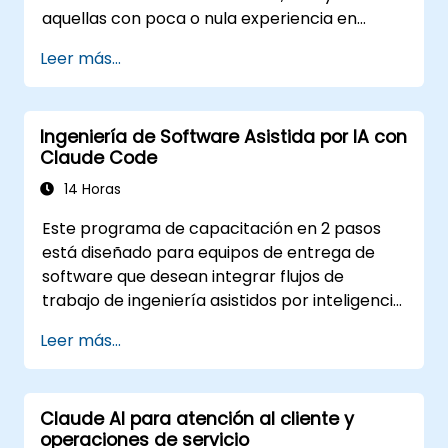
aquellas con poca o nula experiencia en
programación. Cubre el funcionamiento de
Leer más...
las herramientas, cómo dirigirlas mediante
prompts y cómo aplicarlas a tareas
comunes: construir un pequeño proyecto
Ingeniería de Software Asistida por IA con
desde cero, trabajar en una base de código
Claude Code
existente y revisar los resultados. El material
es independiente de la herramienta y se
14 Horas
aplica a Cursor, Claude Code, Copilot y
Este programa de capacitación en 2 pasos
herramientas similares. Este curso precede al
está diseñado para equipos de entrega de
curso Desarrollo de IA Agéntica: Flujos de
software que desean integrar flujos de
Trabajo Avanzados.
trabajo de ingeniería asistidos por inteligencia
artificial (IA) en sus actividades diarias
Leer más...
mediante el uso de Claude Code.
Claude AI para atención al cliente y
operaciones de servicio