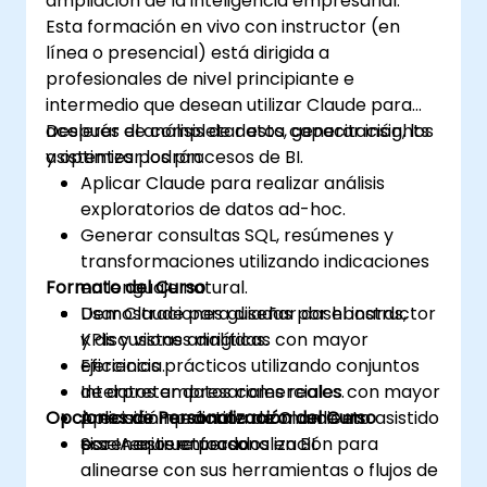
ampliación de la inteligencia empresarial.
Esta formación en vivo con instructor (en
línea o presencial) está dirigida a
profesionales de nivel principiante e
intermedio que desean utilizar Claude para
acelerar el análisis de datos, generar insights
Después de completar esta capacitación, los
y optimizar los procesos de BI.
asistentes podrán:
Aplicar Claude para realizar análisis
exploratorios de datos ad-hoc.
Generar consultas SQL, resúmenes y
transformaciones utilizando indicaciones
Formato del Curso
en lenguaje natural.
Usar Claude para diseñar dashboards,
Demostraciones guiadas por el instructor
KPIs y vistas analíticas con mayor
y discusiones dirigidas.
eficiencia.
Ejercicios prácticos utilizando conjuntos
Interpretar datos comerciales con mayor
de datos empresariales reales.
Opciones de Personalización del Curso
precisión mediante razonamiento asistido
Aplicación práctica de Claude en
por IA estructurado.
escenarios enfocados en BI.
Si se requiere personalización para
alinearse con sus herramientas o flujos de