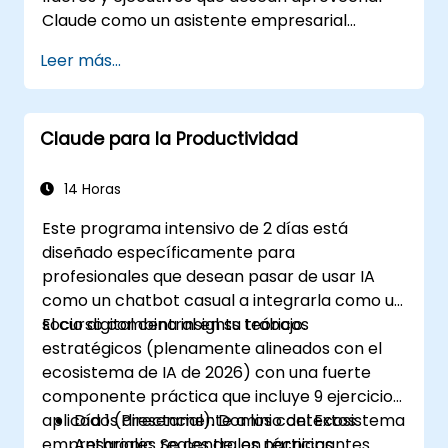
Claude como un asistente empresarial
estratégico para mejorar la toma de
Leer más...
decisiones, acelerar la planificación y
construir una ventaja competitiva a través de
un liderazgo potenciado por IA.
Claude para la Productividad
14 Horas
Este programa intensivo de 2 días está
diseñado específicamente para
profesionales que desean pasar de usar IA
como un chatbot casual a integrarla como un
socio digital central en su trabajo.
El curso combina insights teóricos
estratégicos (plenamente alineados con el
ecosistema de IA de 2026) con una fuerte
componente práctica que incluye 9 ejercicios
aplicados directamente a los contextos
Día 1 (Presencial): Dominio del Ecosistema
empresariales reales de los participantes.
Anthropic. Se centra en técnicas