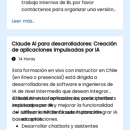
trabajo internos de BI, por favor
contáctenos para organizar una versión
adaptada de este curso.
Leer más...
Claude AI para desarrolladores: Creación
de aplicaciones impulsadas por IA
14 Horas
Esta formación en vivo con instructor en Chile
(en línea o presencial) está dirigida a
desarrolladores de software e ingenieros de
IA de nivel intermedio que desean integrar
Claude AI en sus aplicaciones, crear chatbots
Al finalizar esta formación, los participantes
impulsados por IA y mejorar la funcionalidad
serán capaces de:
del software mediante automatización
Utilizar la API de Claude AI para integrar IA
basada en IA.
en aplicaciones.
Desarrollar chatbots y asistentes