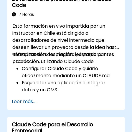
Code
Code para proyectos reales, escribir
delegaciones que produzcan resultados
7 Horas
revisables, usar CLAUDE.md como memoria
Esta formación en vivo impartida por un
persistente del proyecto y conectar
instructor en Chile está dirigida a
herramientas internas mediante el Protocolo
desarrolladores de nivel intermedio que
de Contexto del Modelo (MCP).
deseen llevar un proyecto desde la idea hasta
una aplicación desplegada y lista para
Al finalizar esta formación, los participantes
producción, utilizando Claude Code.
podrán:
Configurar Claude Code y guiarlo
eficazmente mediante un CLAUDE.md.
Esqueletar una aplicación e integrar
datos y un CMS.
Crear pruebas y ejecutar aseguramiento
Leer más...
de calidad con subagentes.
Configurar el despliegue automático en
Vercel o Cloud Run.
Claude Code para el Desarrollo
Empresarial