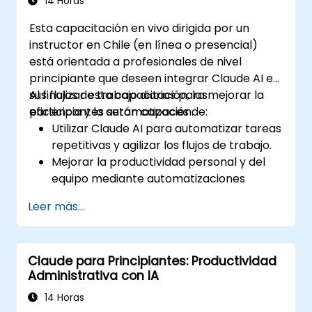
14 Horas
Esta capacitación en vivo dirigida por un
instructor en Chile (en línea o presencial)
está orientada a profesionales de nivel
principiante que deseen integrar Claude AI en
sus flujos de trabajo diarios para mejorar la
Al finalizar esta capacitación, los
eficiencia y la automatización.
participantes serán capaces de:
Utilizar Claude AI para automatizar tareas
repetitivas y agilizar los flujos de trabajo.
Mejorar la productividad personal y del
equipo mediante automatizaciones
impulsadas por IA.
Leer más...
Integrar Claude AI con herramientas y
plataformas empresariales existentes.
Optimizar la toma de decisiones y la
Claude para Principiantes: Productividad
gestión de tareas basadas en IA.
Administrativa con IA
14 Horas