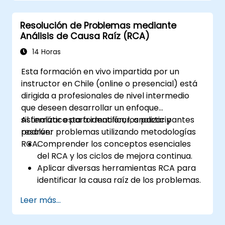
Ishikawa (Diagrama de Espina de
Pescado) y el Análisis de Modos de Fallo y
Resolución de Problemas mediante
Efectos (AMFE).
Análisis de Causa Raíz (RCA)
Desarrollar planes de acciones
correctivas y preventivas basados en los
14 Horas
hallazgos del ACR.
Esta formación en vivo impartida por un
Integrar el ACR en el proceso de auditoría
instructor en Chile (online o presencial) está
interna para mejorar la gestión de
dirigida a profesionales de nivel intermedio
riesgos.
que deseen desarrollar un enfoque
sistemático para identificar, analizar y
Al finalizar esta formación, los participantes
resolver problemas utilizando metodologías
podrán:
RCA.
Comprender los conceptos esenciales
del RCA y los ciclos de mejora continua.
Aplicar diversas herramientas RCA para
identificar la causa raíz de los problemas.
Desarrollar e implementar estrategias
Leer más...
eficaces de resolución de problemas.
Integrar el RCA en los esfuerzos de