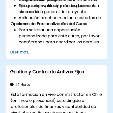
Integrar la evaluación de riesgos en el
Ejercicios grupales y práctica basada en
ciclo de vida general del proyecto.
escenarios.
Aplicación práctica mediante estudios de
Opciones de Personalización del Curso
caso.
Para solicitar una capacitación
personalizada para este curso, por favor
contáctenos para coordinar los detalles.
Leer más...
Gestión y Control de Activos Fijos
14 Horas
Esta formación en vivo con instructor en Chile
(en línea o presencial) está dirigida a
profesionales de finanzas y contabilidad de
nivel intermedio que desean gestionar,