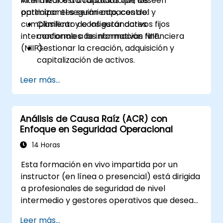
intermedios a avanzados que deseen
Al finalizar esta capacitación, los
optimizar el seguimiento, control y
participantes serán capaces de:
cumplimiento de los estándares
Clasificar y configurar activos fijos
internacionales de información financiera
conforme a las normativas NIIF.
(NIIF).
Gestionar la creación, adquisición y
capitalización de activos.
Implementar medidas de control para el
Leer más...
seguimiento y monitoreo de activos.
Aplicar los métodos adecuados de
depreciación y amortización.
Análisis de Causa Raíz (ACR) con
Procesar eficazmente los movimientos,
Enfoque en Seguridad Operacional
transferencias y bajas de activos.
Asegurar el cumplimiento con los
14 Horas
estándares de información financiera y
Esta formación en vivo impartida por un
auditoría.
instructor (en línea o presencial) está dirigida
a profesionales de seguridad de nivel
intermedio y gestores operativos que desean
mejorar su capacidad para investigar
Leer más...