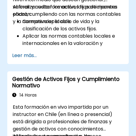
valorar y auditar los activos fijos de manera
Al finalizar esta formación, los participantes
eficaz, cumpliendo con las normas contables
podrán:
y la normativa aplicable.
Comprender el ciclo de vida y la
clasificación de los activos fijos.
Aplicar las normas contables locales e
internacionales en la valoración y
depreciación de activos.
Leer más...
Gestionar los activos fijos con controles,
herramientas y procedimientos
adecuados.
Gestión de Activos Fijos y Cumplimiento
Cumplir con los marcos legales y
Normativo
tributarios relevantes para la gestión de
activos y la presentación de informes.
14 Horas
Esta formación en vivo impartida por un
instructor en Chile (en línea o presencial)
está dirigida a profesionales de finanzas y
gestión de activos con conocimientos