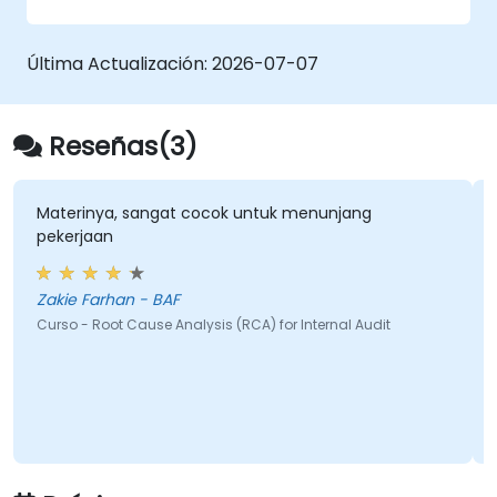
integridad financiera de la empresa.
dedican un 40% más de tiempo a
reaудitar los mismos controles fallidos, en
lugar de enfocarse en nuevos riesgos
Última Actualización:
2026-07-07
estratégicos.
Reducción de Autoridad:
Reportar
repetidamente los mismos problemas
Reseñas(3)
debilita la influencia de la División de
Auditoría ante la alta dirección y los
auditados.
Materinya, sangat cocok untuk menunjang
pekerjaan
Zakie Farhan - BAF
Curso - Root Cause Analysis (RCA) for Internal Audit