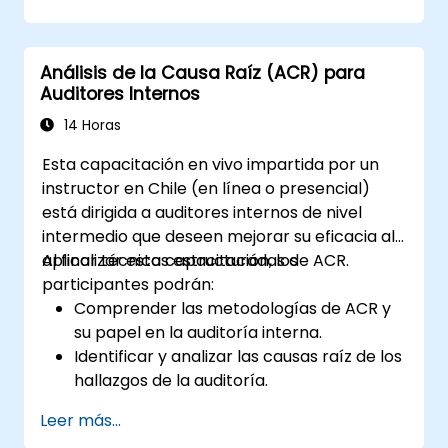
incidentes, identificar debilidades sistémicas y
diseñar medidas correctivas y preventivas
efectivas.
Análisis de la Causa Raíz (ACR) para
Auditores Internos
14 Horas
Esta capacitación en vivo impartida por un
instructor en Chile (en línea o presencial)
está dirigida a auditores internos de nivel
intermedio que deseen mejorar su eficacia al
aplicar técnicas estructuradas de ACR.
Al finalizar esta capacitación, los
participantes podrán:
Comprender las metodologías de ACR y
su papel en la auditoría interna.
Identificar y analizar las causas raíz de los
hallazgos de la auditoría.
Aplicar herramientas de ACR como el
Leer más...
método de los 5 Porqués, el Diagrama de