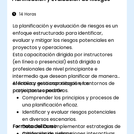
14 Horas
La planificación y evaluación de riesgos es un
enfoque estructurado para identificar,
evaluar y mitigar los riesgos potenciales en
proyectos y operaciones.
Esta capacitación dirigida por instructores
(en línea o presencial) está dirigida a
profesionales de nivel principiante e
intermedio que desean planificar de manera
efectiva y gestionar riesgos en entornos de
Al finalizar esta capacitación, los
proyectos u operativos.
participantes podrán:
Comprender los principios y procesos de
una planificación eficaz.
Identificar y evaluar riesgos potenciales
en diversos escenarios.
Formato del Curso
Desarrollar e implementar estrategias de
mitigación de riesgos.
Conferencias y discusiones interactivas.