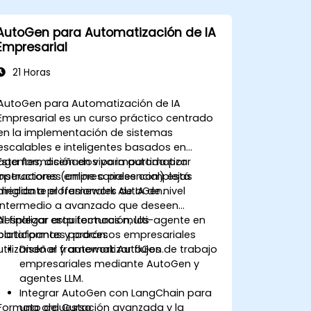
AutoGen para Automatización de IA
Empresarial
21 Horas
AutoGen para Automatización de IA
Empresarial es un curso práctico centrado
en la implementación de sistemas
escalables e inteligentes basados en
agentes, diseñados para automatizar
Esta formación en vivo impartida por
operaciones empresariales complejas
instructores (online o presencial) está
mediante el framework AutoGen.
dirigida a profesionales de IA de nivel
intermedio a avanzado que deseen
desplegar arquitecturas multi-agente en
Al finalizar esta formación, los
plataformas y procesos empresariales
participantes podrán:
utilizando el framework AutoGen.
Diseñar y automatizar flujos de trabajo
empresariales mediante AutoGen y
agentes LLM.
Integrar AutoGen con LangChain para
Formato del Curso
una orquestación avanzada y la