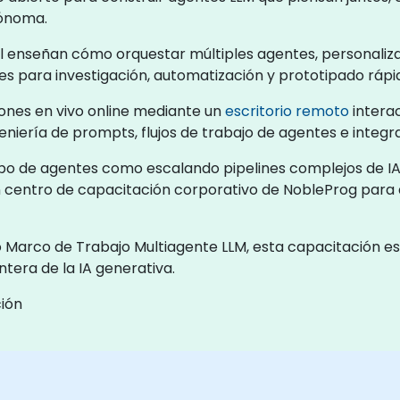
tónoma.
al enseñan cómo orquestar múltiples agentes, personali
es para investigación, automatización y prototipado rápi
ones en vivo online mediante un
escritorio remoto
interac
geniería de prompts, flujos de trabajo de agentes e integ
ipo de agentes como escalando pipelines complejos de IA
 un centro de capacitación corporativo de NobleProg par
arco de Trabajo Multiagente LLM, esta capacitación es i
tera de la IA generativa.
ión