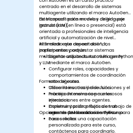
con AutoGen es un curso práctico
centrado en el desarrollo de sistemas
multiagente utilizando el marco AutoGen
de Microsoft para modelos de lenguaje
Esta capacitación en vivo y dirigida por
grande (LLM).
instructores (en línea o presencial) está
orientada a profesionales de inteligencia
artificial y automatización de nivel
intermedio que deseen diseñar,
Al finalizar esta capacitación, los
implementar y orquestar sistemas
participantes podrán:
multiagente utilizando AutoGen con Pytho
Diseñar arquitecturas multiagente
y LLM.
mediante el marco AutoGen.
Configurar roles, capacidades y
comportamientos de coordinación
Formato del curso
entre agentes.
Utilizar la invocación de funciones y el
Clase interactiva y discusión.
manejo de memoria para las
Práctica intensiva con numerosos
interacciones entre agentes.
ejercicios.
Construir y probar flujos de trabajo de
Implementación práctica en un
Opciones de personalización del curso
agentes LLM basados en Python para
entorno de laboratorio en vivo.
casos reales.
Para solicitar una capacitación
personalizada para este curso,
contáctenos para coordinarlo.