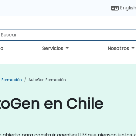
Englis
no
Servicios
Nosotros
s Formación
AutoGen Formación
toGen en Chile
abierto para construir agentes LLM que piensan juntos, 