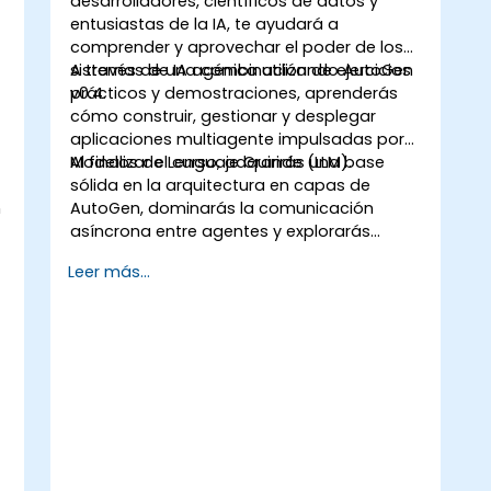
desarrolladores, científicos de datos y
entusiastas de la IA, te ayudará a
comprender y aprovechar el poder de los
sistemas de IA agénica utilizando
A través de una combinación de ejercicios
AutoGen
v0.4
prácticos y demostraciones, aprenderás
.
cómo construir, gestionar y desplegar
aplicaciones multiagente impulsadas por
Modelos de Lenguaje Grande (LLM).
Al finalizar el curso, adquirirás una base
sólida en la arquitectura en capas de
n
AutoGen, dominarás la comunicación
asíncrona entre agentes y explorarás
casos de uso reales y mejores prácticas
Leer más...
para desarrollar aplicaciones escalables e
inteligentes basadas en LLM.