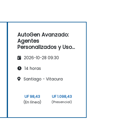
AutoGen Avanzado:
Agentes
Personalizados y Uso
Dinámico de
2026-10-28 09:30
Herramientas
14 horas
Santiago - Vitacura
UF 98,43
UF 1.098,43
(En línea)
(Presencial)