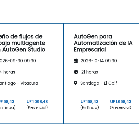
eño de flujos de
AutoGen para
bajo multiagente
Automatización de IA
 AutoGen Studio
Empresarial
026-09-30 09:30
2026-10-14 09:30
4 horas
21 horas
antiago - Vitacura
Santiago - El Golf
F 98,43
UF 1.098,43
UF 198,43
UF 1.698,43
En línea)
(En línea)
(Presencial)
(Presencial)