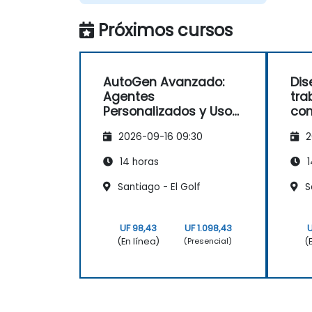
Próximos cursos
AutoGen Avanzado:
Dis
Agentes
tra
Personalizados y Uso
con
Dinámico de
2026-09-16 09:30
2
Herramientas
14 horas
1
Santiago - El Golf
S
UF 98,43
UF 1.098,43
U
(En línea)
(
(Presencial)