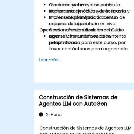
funciones y cambio de contexto.
Clase interactiva y discusión.
Implementar módulos de memoria y
Numerosos ejercicios y prácticas.
marcos de planificación dentro de
Implementación práctica en un
equipos de agentes.
entorno de laboratorio en vivo.
Opciones de Personalización del Curso
Gestionar estados de error multi-
agente y mecanismos de reintento
Para solicitar una formación
adaptativos.
personalizada para este curso, por
favor contáctenos para organizarla.
Leer más...
Construcción de Sistemas de
Agentes LLM con AutoGen
21 Horas
Construcción de Sistemas de Agentes LLM