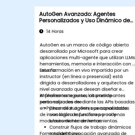
AutoGen Avanzado: Agentes
Personalizados y Uso Dinámico de
Herramientas
14 Horas
AutoGen es un marco de código abierto
desarrollado por Microsoft para crear
aplicaciones multi-agente que utilizan LLMs
herramientas, memoria e interacción con e
usuario.
Esta formación en vivo impartida por un
instructor (en línea o presencial) está
dirigida a desarrolladores y arquitectos de
nivel avanzado que desean diseñar e
implementar agentes altamente
Al finalizar este curso, los participantes
personalizados mediante las APIs basadas
serán capaces de:
en Python de AutoGen, sus capacidades
Desarrollar agentes personalizados
de invocación de funciones y cadenas
con lógica específica por rol y
modulares de herramientas.
enrutamiento de herramientas.
Construir flujos de trabajo dinámicos
Formato del Curso
mediante invocación avanzada de