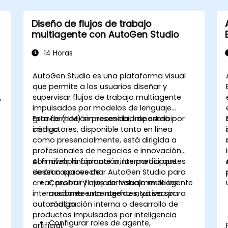
Diseño de flujos de trabajo
multiagente con AutoGen Studio
14 Horas
AutoGen Studio es una plataforma visual
que permite a los usuarios diseñar y
,
supervisar flujos de trabajo multiagente
l
impulsados por modelos de lenguaje
grande (LLM) sin necesidad de escribir
Esta formación presencial, impartida por
código.
instructores, disponible tanto en línea
como presencialmente, está dirigida a
profesionales de negocios e innovación
con nivel principiante a intermedio que
Al finalizar la formación, los participantes
desean aprovechar AutoGen Studio para
serán capaces de:
crear, probar y mejorar visualmente las
Construir flujos de trabajo multiagente
interacciones entre agentes, ya sea para
mediante una interfaz intuitiva sin
automatización interna o desarrollo de
código.
productos impulsados por inteligencia
Configurar roles de agente,
artificial.