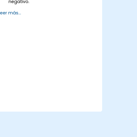
negativo.
Aplicar técnicas prácticas para reducir
Leer más...
y manejar el estrés.
Desarrollar resiliencia mediante
ejercicios de empoderamiento.