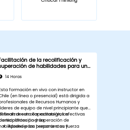
Critical Thinking
Facilitación de la recolificación y
superación de habilidades para un
equipo preparado para el futuro
14 Horas
Esta formación en vivo con instructor en
Chile (en línea o presencial) está dirigida a
profesionales de Recursos Humanos y
líderes de equipo de nivel principiante que
desean desarrollar estrategias efectivas
Al finalizar esta capacitación, los
de recolificación y superación de
participantes podrán:
habilidades para preparar a su fuerza
Aprender las herramientas y