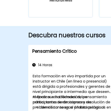
Mindfulness
Descubra nuestros cursos
Pensamiento Crítico
14 Horas
Esta formación en vivo impartida por un
instructor en Chile (en línea o presencial)
está dirigida a profesionales y gerentes de
nivel principiante a intermedio que deseen
mejorar sus habilidades de pensamiento
Al finalizar esta formación, los
crítico, toma de decisiones y resolución de
participantes serán capaces de:
problemas tanto en el ámbito personal
Identificar sesgos y falacias lógicas e