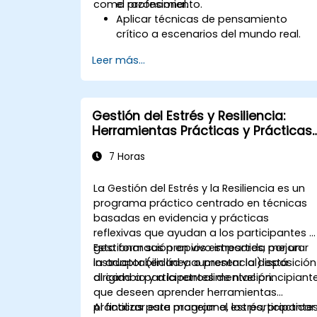
como profesional.
el razonamiento.
Aplicar técnicas de pensamiento
crítico a escenarios del mundo real.
Mejorar los procesos de toma de
Leer más...
decisiones mediante un análisis
estructurado.
Potenciar las estrategias de resolució
de problemas para situaciones
Gestión del Estrés y Resiliencia:
complejas.
Herramientas Prácticas y Prácticas
de Reflexión
7 Horas
La Gestión del Estrés y la Resiliencia es un
programa práctico centrado en técnicas
basadas en evidencia y prácticas
reflexivas que ayudan a los participantes a
gestionar sus propios estresores, mejorar
Esta formación en vivo impartida por un
la adaptabilidad y aumentar la disposición
instructor (en línea o presencial) está
al cambio y a la retroalimentación.
dirigida a participantes de nivel principiant
que deseen aprender herramientas
prácticas para manejar el estrés, practicar
Al finalizar este programa, los participante