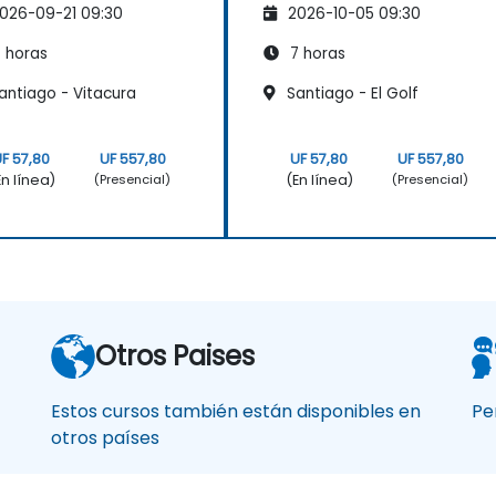
026-09-21 09:30
2026-10-05 09:30
Reflexión
 horas
7 horas
antiago - Vitacura
Santiago - El Golf
F 57,80
UF 557,80
UF 57,80
UF 557,80
En línea)
(En línea)
(Presencial)
(Presencial)
Otros Paises
Estos cursos también están disponibles en
Pe
otros países