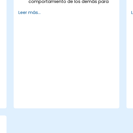
comportamiento de los demás para
fortalecer las relaciones del equipo.
Leer más...
Aprovechar la inteligencia emocional
para fomentar un entorno laboral
positivo y productivo.
Aplicar estrategias de inteligencia
emocional para navegar eficazmente
el cambio y resolver conflictos.