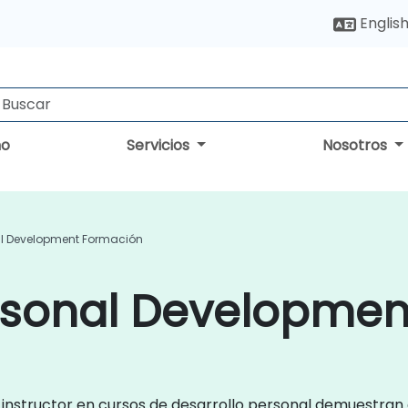
Englis
no
Servicios
Nosotros
l Development Formación
rsonal Development
l instructor en cursos de desarrollo personal demuestran