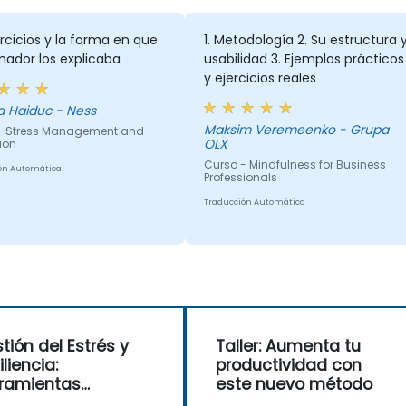
ercicios y la forma en que
1. Metodología 2. Su estructura 
mador los explicaba
usabilidad 3. Ejemplos prácticos
y ejercicios reales
a Haiduc - Ness
Maksim Veremeenko - Grupa
- Stress Management and
OLX
ion
Curso - Mindfulness for Business
ón Automática
Professionals
Traducción Automática
tión del Estrés y
Taller: Aumenta tu
iliencia:
productividad con
ramientas
este nuevo método
cticas y Prácticas