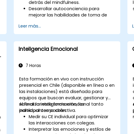
detrás del mindfulness.
Desarrollar autoconciencia para
mejorar las habilidades de toma de
decisiones y liderazgo.
Leer más...
Mejorar la concentración, la
productividad y la inteligencia
n
emocional.
Gestionar el estrés laboral, la
Inteligencia Emocional
incertidumbre y las situaciones de alta
presión.
Fomentar una cultura laboral positiva y
7 Horas
colaborativa.
Aplicar técnicas de mindfulness para
Esta formación en vivo con instrucción
potenciar la creatividad y la resolución
presencial en Chile (disponible en línea o en
de problemas.
las instalaciones) está diseñada para
equipos que buscan evaluar, gestionar y
valorar la inteligencia emocional tanto
Al finalizar esta formación, los
individual como colectiva.
participantes podrán:
Medir su CE individual para optimizar
e
las interacciones con colegas.
Interpretar las emociones y estilos de
s