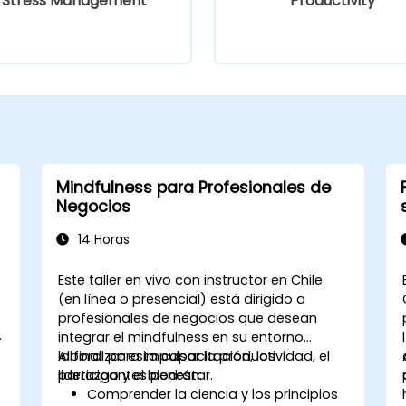
Stress Management
Productivity
Mindfulness para Profesionales de
Negocios
14 Horas
Este taller en vivo con instructor en Chile
(en línea o presencial) está dirigido a
profesionales de negocios que desean
integrar el mindfulness en su entorno
laboral para impulsar la productividad, el
Al finalizar esta capacitación, los
liderazgo y el bienestar.
participantes podrán:
n
Comprender la ciencia y los principios