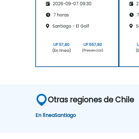
2026-09-07 09:30
2
de 
7 horas
7
Santiago - El Golf
S
UF 57,80
UF 557,80
U
(En línea)
(
(Presencial)
Otras regiones de Chile
En línea
Santiago