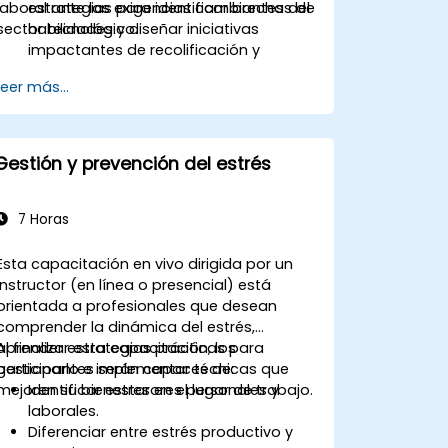
laboral ante las exigencias cambiantes del
estrategias para identificar brechas de
sector tecnológico.
habilidades y diseñar iniciativas
impactantes de recolificación y
superación de habilidades.
Leer más...
Fomentar una cultura de aprendizaje
continuo que permita adaptarse a los
rápidos cambios en el sector
tecnológico.
Gestión y prevención del estrés
Implementar mecanismos efectivos
de medición y retroalimentación para
garantizar la alineación continua del
7 Horas
programa y su éxito.
Esta capacitación en vivo dirigida por un
instructor (en línea o presencial) está
orientada a profesionales que desean
comprender la dinámica del estrés,
aprender estrategias prácticas para
Al finalizar esta capacitación, los
gestionarlo e implementar técnicas que
participantes serán capaces de:
mejoren su bienestar en el lugar de trabajo.
Identificar estresores personales y
laborales.
Diferenciar entre estrés productivo y