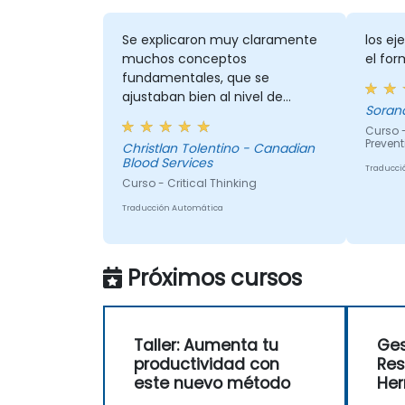
Se explicaron muy claramente
los ej
muchos conceptos
el for
fundamentales, que se
ajustaban bien al nivel de
Soran
aprendizaje del equipo. Los
Curso 
ejercicios fueron muy
Prevent
Christlan Tolentino - Canadian
atractivos y creo que mi equipo
Blood Services
Traducci
se sintió cómodo y participó
Curso - Critical Thinking
muy bien. La coordinación con
el trainer también fue muy
Traducción Automática
fluida.
Próximos cursos
Taller: Aumenta tu
Ges
productividad con
Res
este nuevo método
Her
Prá