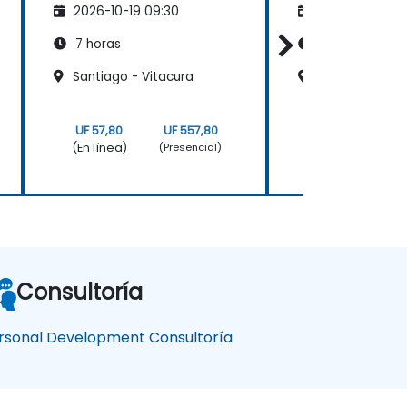
2026-10-19 09:30
2026-11-02 09
7 horas
7 horas
Santiago - Vitacura
Santiago - El G
UF 57,80
UF 557,80
UF 57,80
(En línea)
(En línea)
(Presencial)
Consultoría
rsonal Development Consultoría