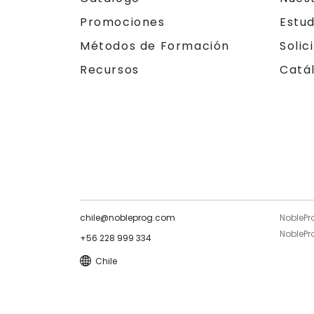
Promociones
Estu
Métodos de Formación
Solic
Recursos
Catá
chile@nobleprog.com
NoblePr
NoblePro
+56 228 999 334
Chile