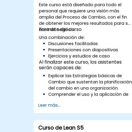
Este curso está diseñado para todo el
personal que requiere una visión más
amplia del Proceso de Cambio, con el fin
de obtener los mejores resultados para su
Formato del curso
área de negocio.
Una combinación de:
Discusiones facilitadas
Presentaciones con diapositivas
Ejercicios y estudios de caso
Al finalizar este curso, los asistentes
serán capaces de:
Explicar las Estrategias básicas de
Cambio que sustentan la planificació
del cambio en una organización.
Comprender el uso y la aplicación de
los 9 Principios de Cambio.
Leer más...
Elaborar un Plan de Cambio adecuado
para su área de negocio.
Curso de Lean S5