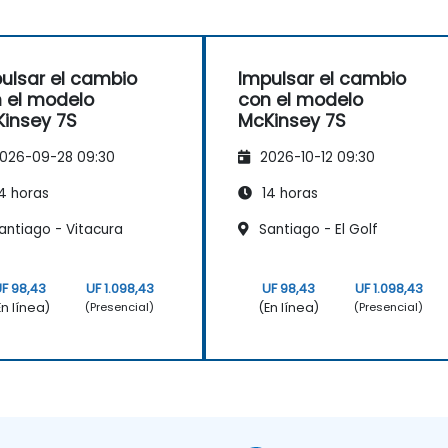
ulsar el cambio
Impulsar el cambio
 el modelo
con el modelo
insey 7S
McKinsey 7S
026-09-28 09:30
2026-10-12 09:30
4 horas
14 horas
antiago - Vitacura
Santiago - El Golf
F 98,43
UF 1.098,43
UF 98,43
UF 1.098,43
En línea)
(En línea)
(Presencial)
(Presencial)