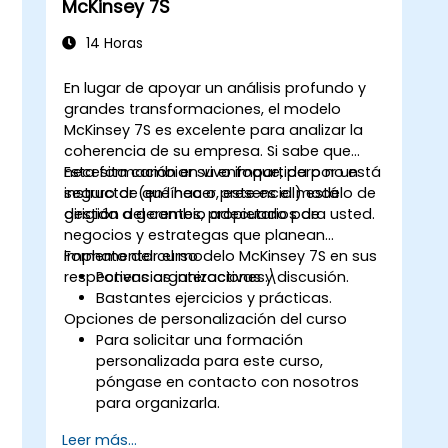
McKinsey 7S
14 Horas
En lugar de apoyar un análisis profundo y
grandes transformaciones, el modelo
McKinsey 7S es excelente para analizar la
coherencia de su empresa. Si sabe que
necesita cambiar su enfoque, pero no está
Esta formación en vivo impartida por un
seguro de qué hacer, este es el modelo de
instructor (en línea o presencial) está
gestión del cambio adecuado para usted.
dirigida a gerentes, propietarios de
negocios y estrategas que planean
implementar el modelo McKinsey 7S en sus
Formato del curso
respectivas organizaciones.\
Ponencias interactivas y discusión.
Bastantes ejercicios y prácticas.
Opciones de personalización del curso
Para solicitar una formación
personalizada para este curso,
póngase en contacto con nosotros
para organizarla.
Leer más...