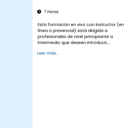
7 Horas
Esta formación en vivo con instructor (en
línea o presencial) está dirigida a
profesionales de nivel principiante a
intermedio que deseen introducir,
implementar y mantener las prácticas 5S
Leer más...
de manera efectiva en su organización.