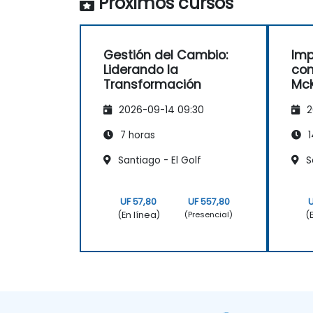
Próximos cursos
Gestión del Cambio:
Imp
Liderando la
con
Transformación
McK
2026-09-14 09:30
2
7 horas
1
Santiago - El Golf
S
UF 57,80
UF 557,80
U
(En línea)
(
(Presencial)