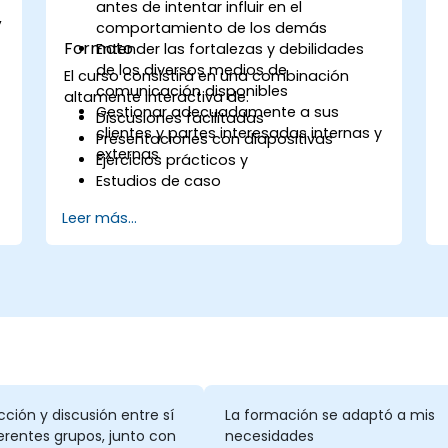
antes de intentar influir en el
,
comportamiento de los demás
Formato
Entender las fortalezas y debilidades
de los diversos medios de
El curso consistirá en una combinación
comunicación disponibles
altamente interactiva de:
Gestionar adecuadamente a sus
Discusiones facilitadas
clientes y partes interesadas internas y
Presentaciones con diapositivas
externas
Ejercicios prácticos y
Estudios de caso
Leer más...
a
a
cción y discusión entre sí
La formación se adaptó a mis
erentes grupos, junto con
necesidades