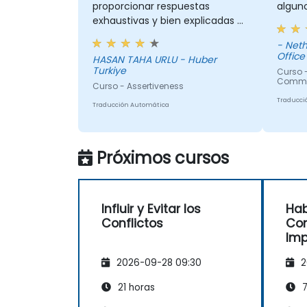
proporcionar respuestas
alguno
exhaustivas y bien explicadas a
preguntas específicas de mi
- Neth
situación personal.
Office
HASAN TAHA URLU - Huber
Turkiye
Curso 
Commun
Curso - Assertiveness
Traducci
Traducción Automática
Próximos cursos
Influir y Evitar los
Hab
Conflictos
Com
Im
2026-09-28 09:30
2
21 horas
7