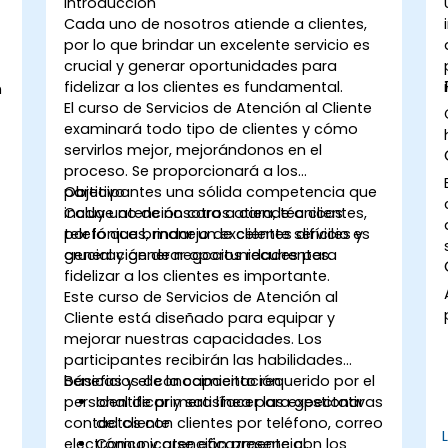
Introducción
Cada uno de nosotros atiende a clientes,
por lo que brindar un excelente servicio es
crucial y generar oportunidades para
fidelizar a los clientes es fundamental.
n
El curso de Servicios de Atención al Cliente
examinará todo tipo de clientes y cómo
servirlos mejor, mejorándonos en el
proceso. Se proporcionará a los
participantes una sólida competencia que
Objetivo
incluye atención cara a cara, técnicas
Cada uno de nosotros atiende a clientes,
telefónicas, manejo de clientes difíciles y
por lo que brindar un excelente servicio es
generación de negocios recurrentes.
crucial y generar oportunidades para
fidelizar a los clientes es importante.
Este curso de Servicios de Atención al
Cliente está diseñado para equipar y
mejorar nuestras capacidades. Los
participantes recibirán las habilidades
básicas y el conocimiento requerido por el
Beneficios de la capacitación
personal de primera línea para gestionar
Identificar y satisfacer las expectativas
contactos con clientes por teléfono, correo
del cliente
electrónico y atención presencial,
Comunicarse eficazmente con los