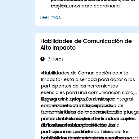
mejora.
contáctenos para coordinarlo.
Leer más...
Habilidades de Comunicación de
Alto Impacto
7 Horas
«Habilidades de Comunicación de Alto
Impacto»
está diseñada para dotar a los
participantes de las herramientas
esenciales para una comunicación clara,
segura e influyente. En el entorno
El programa adopta un enfoque integral,
empresarial actual, la capacidad de
comenzando con los principios
transmitir ideas de manera efectiva es
fundamentales de la comunicación y lueg
primordial. Esta capacitación aborda dos
pasando a un módulo dedicado a superar
de los aspectos más críticos de la
el miedo a hablar en público. Los
Al finalizar esta capacitación, los
comunicación profesional: dominar las
participantes aprenderán técnicas
participantes podrán:
habilidades interpersonales y realizar
prácticas y accionables para estructurar y
Aplicar
técnicas prácticas para una