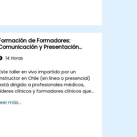
Comunicarse eficazmente con una
amplia variedad de personas para
lograr situaciones beneficiosas para
todas las partes siempre que sea
posible.
Gestionar eficazmente situaciones
Formación de Formadores:
difíciles.
Comunicación y Presentación
Científica de Alto Impacto para
14 Horas
Profesionales Médicos
Este taller en vivo impartido por un
instructor en Chile (en línea o presencial)
está dirigido a profesionales médicos,
líderes clínicos y formadores clínicos que
desean fortalecer sus habilidades de
Leer más...
presentación, comunicación asertiva,
influencia entre pares y capacidad de
narración científica en entornos médicos
de alto riesgo.