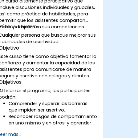
Un curso altamente participativo que
incluye discusiones individuales y grupales,
así como práctica de habilidades, para
permitir que los asistentes compartan
Público objetivo
ideas y desarrollen sus competencias.
Cualquier persona que busque mejorar sus
habilidades de asertividad.
Objetivo
Este curso tiene como objetivo fomentar la
confianza y aumentar la capacidad de los
asistentes para comunicarse de manera
segura y asertiva con colegas y clientes.
Objetivos
Al finalizar el programa, los participantes
podrán:
Comprender y superar las barreras
que impiden ser asertivo.
Reconocer rasgos de comportamiento
en uno mismo y en otros, y aprender
estrategias efectivas para
Leer más...
gestionarlos.