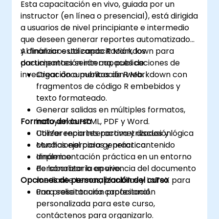
Esta capacitación en vivo, guiada por un
instructor (en línea o presencial), está dirigida
a usuarios de nivel principiante e intermedio
que deseen generar reportes automatizados
y dinámicos utilizando R Markdown para
Al finalizar esta capacitación, los
documentación interna, publicaciones de
participantes serán capaces de:
investigación o publicación web.
Crear documentos de R Markdown con
fragmentos de código R embebidos y
texto formateado.
Generar salidas en múltiples formatos,
Formato del curso
incluyendo HTML, PDF y Word.
Utilizar reportes parametrizados y lógica
Conferencia interactiva y discusión.
condicional para generar contenido
Muchas ejercicios y práctica.
dinámico.
Implementación práctica en un entorno
Personalizar la apariencia del documento
de laboratorio en vivo.
Opciones de personalización del curso
mediante temas, plantillas y LaTeX para
una presentación profesional.
Para solicitar una capacitación
personalizada para este curso,
contáctenos para organizarlo.