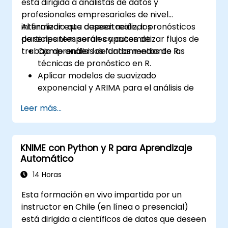
está dirigida a analistas de datos y
profesionales empresariales de nivel
intermedio que deseen realizar pronósticos
Al finalizar esta capacitación, los
de series temporales y automatizar flujos de
participantes serán capaces de:
trabajo de análisis de datos mediante R.
Comprender los fundamentos de las
técnicas de pronóstico en R.
Aplicar modelos de suavizado
exponencial y ARIMA para el análisis de
series temporales.
Leer más...
Utilizar el paquete ‘forecast’ para
generar modelos de predicción precisos.
Automatizar flujos de trabajo de
KNIME con Python y R para Aprendizaje
pronóstico para aplicaciones
Automático
empresariales y de investigación.
14 Horas
Esta formación en vivo impartida por un
instructor en Chile (en línea o presencial)
está dirigida a científicos de datos que deseen