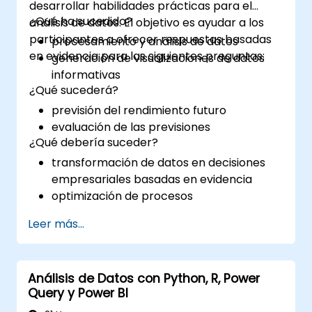
desarrollar habilidades prácticas para el
¿Qué ha sucedido?
análisis de datos. El objetivo es ayudar a los
participantes a ofrecer respuestas basadas
procesamiento y análisis de datos
en evidencia para las siguientes preguntas:
generación de visualizaciones de datos
informativas
¿Qué sucederá?
previsión del rendimiento futuro
evaluación de las previsiones
¿Qué debería suceder?
transformación de datos en decisiones
empresariales basadas en evidencia
optimización de procesos
Leer más...
Análisis de Datos con Python, R, Power
Query y Power BI