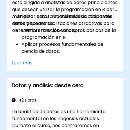
está dirigida a analistas de datos principiantes
que desean utilizar la programación en R para
manipular datos, realizar análisis básicos de
Al finalizar esta formación, los participantes
datos y crear visualizaciones atractivas para
serán capaces de:
obtener información valiosa.
Comprender los conceptos básicos de la
programación en R.
Aplicar procesos fundamentales de
ciencia de datos.
Crear representaciones visuales de los
Leer más...
datos.
Datos y análisis: desde cero
42 Horas
La analítica de datos es una herramienta
fundamental en los negocios actuales.
Durante el curso, nos centraremos en