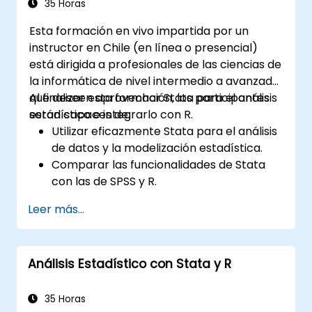
35 Horas
Esta formación en vivo impartida por un
instructor en Chile (en línea o presencial)
está dirigida a profesionales de las ciencias de
la informática de nivel intermedio a avanzado
que deseen aprovechar Stata para el análisis
Al finalizar esta formación, los participantes
estadístico e integrarlo con R.
serán capaces de:
Utilizar eficazmente Stata para el análisis
de datos y la modelización estadística.
Comparar las funcionalidades de Stata
con las de SPSS y R.
Integrar Stata con R para facilitar la
Leer más...
computación estadística.
Desarrollar y automatizar flujos de
trabajo utilizando Stata y R.
Análisis Estadístico con Stata y R
35 Horas