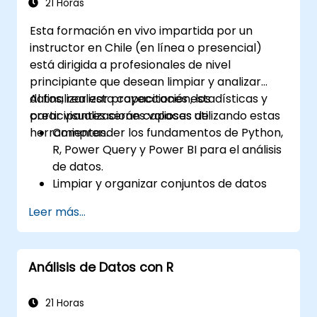
21 Horas
Esta formación en vivo impartida por un
instructor en Chile (en línea o presencial)
está dirigida a profesionales de nivel
principiante que desean limpiar y analizar
datos, realizar proyecciones estadísticas y
Al finalizar esta capacitación, los
crear visualizaciones valiosas utilizando estas
participantes serán capaces de:
herramientas.
Comprender los fundamentos de Python,
R, Power Query y Power BI para el análisis
de datos.
Limpiar y organizar conjuntos de datos
mediante Python y Power Query.
Leer más...
Ejecutar análisis estadístico y
proyecciones con R.
Crear dashboards profesionales e
Análisis de Datos con R
informes con Power BI.
Integrar y analizar datos procedentes de
múltiples fuentes de manera eficaz.
21 Horas