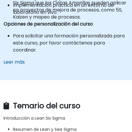
Six Sigma que los Cintas Amarillas pueden aplicar
Implementación práctica en un entorno de
en proyectos de mejora de procesos, como 5S,
laboratorio en vivo.
Kaizen y mapeo de procesos.
Opciones de personalización del curso
Para solicitar una formación personalizada para
este curso, por favor contáctenos para
coordinar.
Leer más
Temario del curso
Introducción a Lean Six Sigma
Resumen de Lean y Seis Sigma