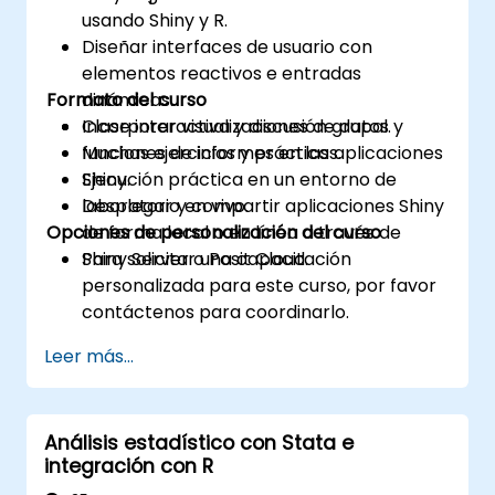
usando Shiny y R.
Diseñar interfaces de usuario con
elementos reactivos e entradas
Formato del curso
dinámicas.
Incorporar visualizaciones de datos y
Clase interactiva y discusión grupal.
funciones de informes en las aplicaciones
Muchas ejercicios y prácticas.
Shiny.
Ejecución práctica en un entorno de
Desplegar y compartir aplicaciones Shiny
laboratorio en vivo.
Opciones de personalización del curso
de forma local o en línea a través de
Shiny Server o Posit Cloud.
Para solicitar una capacitación
personalizada para este curso, por favor
contáctenos para coordinarlo.
Leer más...
Análisis estadístico con Stata e
integración con R