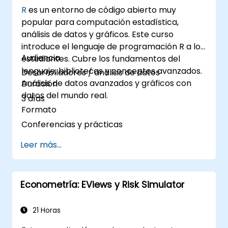
R
es un entorno de código abierto muy
popular para computación estadística,
análisis de datos y gráficos. Este curso
introduce el lenguaje de programación R a los
Audiencia
estudiantes. Cubre los fundamentos del
lenguaje, bibliotecas y conceptos avanzados.
Desarrolladores / análisis de datos
Análisis de datos avanzados y gráficos con
Duración
datos del mundo real.
3 días
Formato
Conferencias y prácticas
Leer más...
Econometría: EViews y Risk Simulator
21 Horas