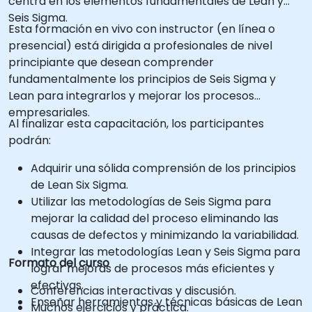
centra en los elementos fundamentales de Lean y
Seis Sigma.
Esta formación en vivo con instructor (en línea o
presencial) está dirigida a profesionales de nivel
principiante que desean comprender
fundamentalmente los principios de Seis Sigma y
Lean para integrarlos y mejorar los procesos
empresariales.
Al finalizar esta capacitación, los participantes
podrán:
Adquirir una sólida comprensión de los principios
de Lean Six Sigma.
Utilizar las metodologías de Seis Sigma para
mejorar la calidad del proceso eliminando las
causas de defectos y minimizando la variabilidad.
Integrar las metodologías Lean y Seis Sigma para
Formato del curso
lograr mejoras de procesos más eficientes y
efectivas.
Conferencias interactivas y discusión.
Enseñar herramientas y técnicas básicas de Lean
Muchos ejercicios y práctica.