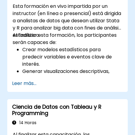
Esta formación en vivo impartida por un
instructor (en línea o presencial) está dirigida
a analistas de datos que desean utilizar Stata
y R para analizar big data con fines de análisis
estadístico.
Al finalizar esta formación, los participantes
serán capaces de:
Crear modelos estadísticos para
predecir variables e eventos clave de
interés.
Generar visualizaciones descriptivas,
tablas resumen, frecuencias y más.
Leer más...
Gestionar y estructurar bases de datos
grandes para preparar el análisis de
datos.
Ciencia de Datos con Tableau y R
Programming
14 Horas
Al finalizar esta capacitación, los