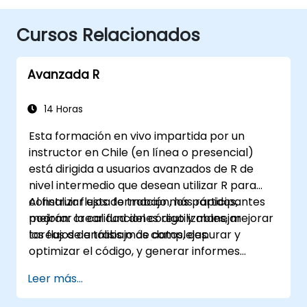
Cursos Relacionados
Avanzada R
14 Horas
Esta formación en vivo impartida por un
instructor en Chile (en línea o presencial)
está dirigida a usuarios avanzados de R de
nivel intermedio que desean utilizar R para
construir flujos de trabajo más rápidos,
Al finalizar esta formación, los participantes
mejorar la calidad del código y manejar
podrán: crear funciones reutilizables, mejorar
tareas de análisis más complejas.
los flujos de trabajo de datos, depurar y
optimizar el código, y generar informes
reproducibles.
Leer más...