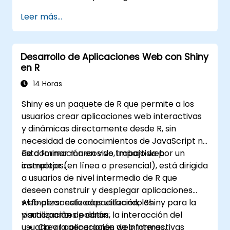
Leer más...
Desarrollo de Aplicaciones Web con Shiny
en R
14 Horas
Shiny es un paquete de R que permite a los
usuarios crear aplicaciones web interactivas
y dinámicas directamente desde R, sin
necesidad de conocimientos de JavaScript ni
de dominar marcos de trabajo web
Esta formación en vivo, impartida por un
complejos.
instructor (en línea o presencial), está dirigida
a usuarios de nivel intermedio de R que
deseen construir y desplegar aplicaciones
web personalizadas utilizando Shiny para la
Al finalizar esta capacitación, los
visualización de datos, la interacción del
participantes podrán:
usuario y la generación de informes.
Crear aplicaciones web interactivas