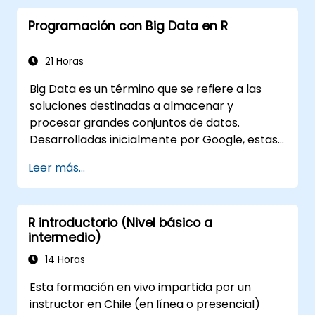
Programación con Big Data en R
21 Horas
Big Data es un término que se refiere a las
soluciones destinadas a almacenar y
procesar grandes conjuntos de datos.
Desarrolladas inicialmente por Google, estas
soluciones de Big Data han evolucionado e
Leer más...
inspirado otros proyectos similares, muchos
de los cuales están disponibles como código
abierto. R es un lenguaje de programación
R introductorio (Nivel básico a
popular en la industria financiera.
intermedio)
14 Horas
Esta formación en vivo impartida por un
instructor en Chile (en línea o presencial)