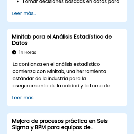
Tomar decisiones basadas en datos para
las operaciones.
Leer más...
Implementar proyectos de ciencia de
datos de extremo a extremo.
Minitab para el Análisis Estadístico de
Datos
14 Horas
La confianza en el análisis estadístico
comienza con Minitab, una herramienta
estándar de la industria para la
aseguramiento de la calidad y la toma de
decisiones analíticas. Explora técnicas
Leer más...
fundamentales en estadística descriptiva,
modelado de distribuciones, métodos de
regresión, diseño experimental y gráficas de
Mejora de procesos práctica en Seis
control para la monitorización de procesos.
Sigma y BPM para equipos de
Equipa a los profesionales para implementar
operaciones