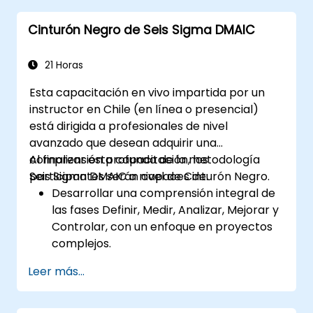
para diseñar y optimizar procesos.
Cinturón Negro de Seis Sigma DMAIC
Desarrollar habilidades para gestionar y
liderar proyectos DFSS de manera
efectiva.
21 Horas
Esta capacitación en vivo impartida por un
instructor en Chile (en línea o presencial)
está dirigida a profesionales de nivel
avanzado que desean adquirir una
comprensión profunda de la metodología
Al finalizar esta capacitación, los
Seis Sigma DMAIC a nivel de Cinturón Negro.
participantes serán capaces de:
Desarrollar una comprensión integral de
las fases Definir, Medir, Analizar, Mejorar y
Controlar, con un enfoque en proyectos
complejos.
Adquirir experiencia en técnicas
Leer más...
avanzadas de análisis estadístico para la
toma de decisiones basada en datos.
Liderar proyectos de Seis Sigma a gran