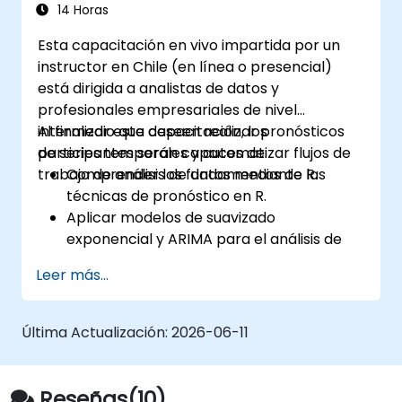
14 Horas
Esta capacitación en vivo impartida por un
instructor en Chile (en línea o presencial)
está dirigida a analistas de datos y
profesionales empresariales de nivel
intermedio que deseen realizar pronósticos
Al finalizar esta capacitación, los
de series temporales y automatizar flujos de
participantes serán capaces de:
trabajo de análisis de datos mediante R.
Comprender los fundamentos de las
técnicas de pronóstico en R.
Aplicar modelos de suavizado
exponencial y ARIMA para el análisis de
series temporales.
Leer más...
Utilizar el paquete ‘forecast’ para
generar modelos de predicción precisos.
Automatizar flujos de trabajo de
Última Actualización:
2026-06-11
pronóstico para aplicaciones
empresariales y de investigación.
Reseñas(10)