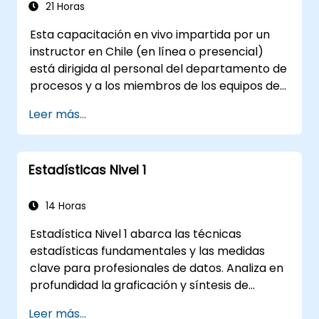
intervalos de confianza, pruebas de hipótesis
21 Horas
y flujos de trabajo de análisis de varianza que
Esta capacitación en vivo impartida por un
revelen señales accionables dentro de
instructor en Chile (en línea o presencial)
conjuntos de datos complejos.
está dirigida al personal del departamento de
procesos y a los miembros de los equipos de
operaciones que desean dominar técnicas
Leer más...
prácticas de mejora de procesos utilizando
los principios de Seis Sigma y el modelado
BPMN 2.0.
Estadísticas Nivel 1
14 Horas
Estadística Nivel 1 abarca las técnicas
estadísticas fundamentales y las medidas
clave para profesionales de datos. Analiza en
profundidad la graficación y síntesis de
distribuciones de datos, comprensión de
Leer más...