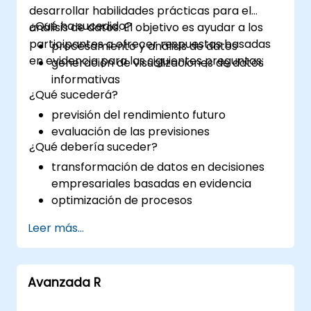
desarrollar habilidades prácticas para el
¿Qué ha sucedido?
análisis de datos. El objetivo es ayudar a los
participantes a ofrecer respuestas basadas
procesamiento y análisis de datos
en evidencia para las siguientes preguntas:
generación de visualizaciones de datos
informativas
¿Qué sucederá?
previsión del rendimiento futuro
evaluación de las previsiones
¿Qué debería suceder?
transformación de datos en decisiones
empresariales basadas en evidencia
optimización de procesos
Leer más...
Avanzada R