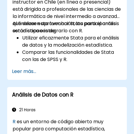
instructor en Chile (en línea o presencial)
está dirigida a profesionales de las ciencias de
la informática de nivel intermedio a avanzado
que deseen aprovechar Stata para el análisis
Al finalizar esta formación, los participantes
estadístico e integrarlo con R.
serán capaces de:
Utilizar eficazmente Stata para el análisis
de datos y la modelización estadística.
Comparar las funcionalidades de Stata
con las de SPSS y R.
Integrar Stata con R para facilitar la
Leer más...
computación estadística.
Desarrollar y automatizar flujos de
trabajo utilizando Stata y R.
Análisis de Datos con R
21 Horas
R
es un entorno de código abierto muy
popular para computación estadística,