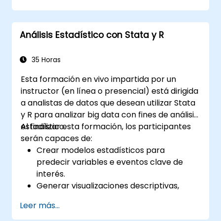
patrones de distribución normal y cálculo de
medidas analíticas esenciales como la media,
mediana, moda, desviación estándar y
Análisis Estadístico con Stata y R
varianza. Proporciona a los participantes las
bases necesarias para manejar conjuntos de
datos del mundo real y producir resultados
35 Horas
basados en evidencia. Es ideal para cualquier
Esta formación en vivo impartida por un
persona que esté construyendo una base
instructor (en línea o presencial) está dirigida
cuantitativa sólida para ciencia de datos y
a analistas de datos que desean utilizar Stata
análisis.
y R para analizar big data con fines de análisis
estadístico.
Al finalizar esta formación, los participantes
serán capaces de:
Crear modelos estadísticos para
predecir variables e eventos clave de
interés.
Generar visualizaciones descriptivas,
tablas resumen, frecuencias y más.
Leer más...
Gestionar y estructurar bases de datos