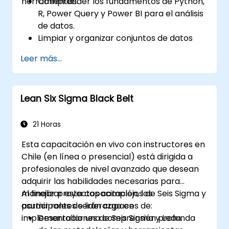
herramientas.
Comprender los fundamentos de Python,
R, Power Query y Power BI para el análisis
de datos.
Limpiar y organizar conjuntos de datos
mediante Python y Power Query.
Leer más...
Ejecutar análisis estadístico y
proyecciones con R.
Crear dashboards profesionales e
Lean Six Sigma Black Belt
informes con Power BI.
Integrar y analizar datos procedentes de
múltiples fuentes de manera eficaz.
21 Horas
Esta capacitación en vivo con instructores en
Chile (en línea o presencial) está dirigida a
profesionales de nivel avanzado que desean
adquirir las habilidades necesarias para
manejar proyectos complejos de Seis Sigma y
Al finalizar esta capacitación, los
asumir roles de liderazgo en
participantes serán capaces de:
implementaciones de Seis Sigma y Lean.
Desarrollar una comprensión profunda