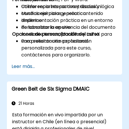
Utilizar reportes parametrizados y lógica
Conferencia interactiva y discusión.
condicional para generar contenido
Muchas ejercicios y práctica.
dinámico.
Implementación práctica en un entorno
Personalizar la apariencia del documento
de laboratorio en vivo.
Opciones de personalización del curso
mediante temas, plantillas y LaTeX para
una presentación profesional.
Para solicitar una capacitación
personalizada para este curso,
contáctenos para organizarlo.
Leer más...
Green Belt de Six Sigma DMAIC
21 Horas
Esta formación en vivo impartida por un
instructor en Chile (en línea o presencial)
está dirigida a profesionales de nivel