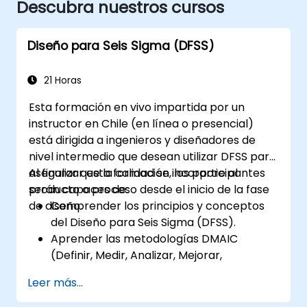
Descubra nuestros cursos
Diseño para Seis Sigma (DFSS)
21 Horas
Esta formación en vivo impartida por un
instructor en Chile (en línea o presencial)
está dirigida a ingenieros y diseñadores de
nivel intermedio que desean utilizar DFSS para
asegurar que la calidad se incorpore al
Al finalizar esta formación, los participantes
producto o proceso desde el inicio de la fase
serán capaces de:
de diseño.
Comprender los principios y conceptos
del Diseño para Seis Sigma (DFSS).
Aprender las metodologías DMAIC
(Definir, Medir, Analizar, Mejorar,
Controlar) y DMADV (Definir, Medir,
Leer más...
Analizar, Diseñar, Verificar).
Aplicar herramientas y técnicas de DFSS