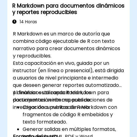
R Markdown para documentos dinámicos
escala y gestionar eficazmente los
y reportes reproducibles
equipos de proyecto.
Implementar mejoras significativas en los
14 Horas
procesos que se alineen con los objetivos
R Markdown es un marco de autoría que
y estrategias organizacionales.
combina código ejecutable de R con texto
narrativo para crear documentos dinámicos
y reproducibles.
Esta capacitación en vivo, guiada por un
instructor (en línea o presencial), está dirigida
a usuarios de nivel principiante e intermedio
que deseen generar reportes automatizados
y dinámicos utilizando R Markdown para
Al finalizar esta capacitación, los
documentación interna, publicaciones de
participantes serán capaces de:
investigación o publicación web.
Crear documentos de R Markdown con
fragmentos de código R embebidos y
texto formateado.
Generar salidas en múltiples formatos,
Formato del curso
incluyendo HTML, PDF y Word.