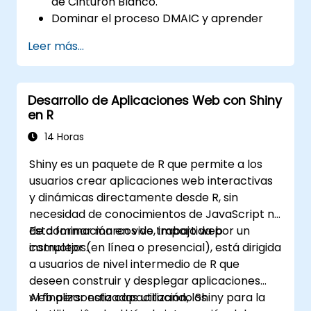
de Cinturón Blanco.
Dominar el proceso DMAIC y aprender
herramientas avanzadas de Seis Sigma.
Leer más...
Aprender a contribuir eficazmente al
equipo de un proyecto de Seis Sigma y
colaborar con cinturones Verdes y
Desarrollo de Aplicaciones Web con Shiny
Negros.
en R
Aplicar las metodologías de Seis Sigma a
procesos empresariales reales para
14 Horas
lograr mejoras.
Shiny es un paquete de R que permite a los
usuarios crear aplicaciones web interactivas
y dinámicas directamente desde R, sin
necesidad de conocimientos de JavaScript ni
de dominar marcos de trabajo web
Esta formación en vivo, impartida por un
complejos.
instructor (en línea o presencial), está dirigida
a usuarios de nivel intermedio de R que
deseen construir y desplegar aplicaciones
web personalizadas utilizando Shiny para la
Al finalizar esta capacitación, los