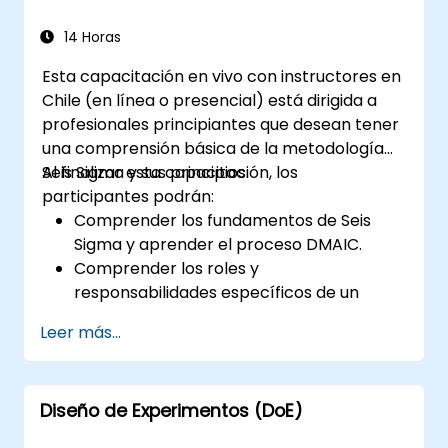
14 Horas
Esta capacitación en vivo con instructores en
Chile (en línea o presencial) está dirigida a
profesionales principiantes que desean tener
una comprensión básica de la metodología
Seis Sigma y sus principios.
Al finalizar esta capacitación, los
participantes podrán:
Comprender los fundamentos de Seis
Sigma y aprender el proceso DMAIC.
Comprender los roles y
responsabilidades específicos de un
Cinturón Blanco en el contexto de un
Leer más...
proyecto de Seis Sigma.
Aprender a aplicar los principios de Seis
Sigma para identificar oportunidades de
Diseño de Experimentos (DoE)
mejora y apoyar proyectos de Seis Sigma
dentro de una organización.