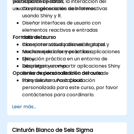
visualización de datos, la interacción del
participantes podrán:
usuario y la generación de informes.
Crear aplicaciones web interactivas
usando Shiny y R.
Diseñar interfaces de usuario con
elementos reactivos e entradas
Formato del curso
dinámicas.
Incorporar visualizaciones de datos y
Clase interactiva y discusión grupal.
funciones de informes en las aplicaciones
Muchas ejercicios y prácticas.
Shiny.
Ejecución práctica en un entorno de
Desplegar y compartir aplicaciones Shiny
laboratorio en vivo.
Opciones de personalización del curso
de forma local o en línea a través de
Shiny Server o Posit Cloud.
Para solicitar una capacitación
personalizada para este curso, por favor
contáctenos para coordinarlo.
Leer más...
Cinturón Blanco de Seis Sigma