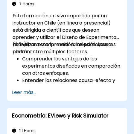
7 Horas
Esta formación en vivo impartida por un
instructor en Chile (en línea o presencial)
está dirigida a científicos que desean
aprender y utilizar el Diseño de Experimentos
(DoE) para comprender la relación causa-
Al finalizar esta formación, los participantes
efecto entre múltiples factores.
podrán:
Comprender las ventajas de los
experimentos diseñados en comparación
con otros enfoques.
Entender las relaciones causa-efecto y
las interacciones entre factores.
Leer más...
Aprender las mejores prácticas y pautas
para llevar a cabo experimentación
exitosa.
Econometría: EViews y Risk Simulator
21 Horas