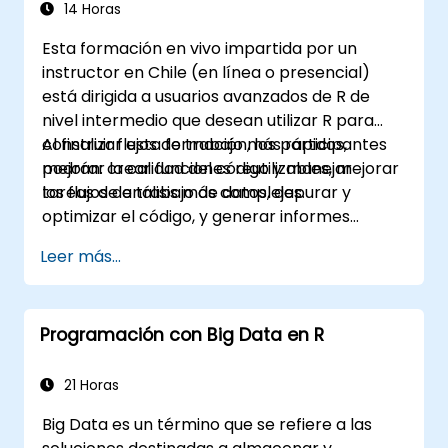
14 Horas
Esta formación en vivo impartida por un
instructor en Chile (en línea o presencial)
está dirigida a usuarios avanzados de R de
nivel intermedio que desean utilizar R para
construir flujos de trabajo más rápidos,
Al finalizar esta formación, los participantes
mejorar la calidad del código y manejar
podrán: crear funciones reutilizables, mejorar
tareas de análisis más complejas.
los flujos de trabajo de datos, depurar y
optimizar el código, y generar informes
reproducibles.
Leer más...
Programación con Big Data en R
21 Horas
Big Data es un término que se refiere a las