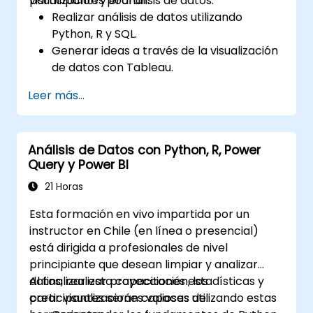
visualización y el análisis de datos.
participantes podrán:
Realizar análisis de datos utilizando
Python, R y SQL.
Generar ideas a través de la visualización
de datos con Tableau.
Tomar decisiones basadas en datos para
Leer más...
las operaciones empresariales.
Análisis de Datos con Python, R, Power
Query y Power BI
21 Horas
Esta formación en vivo impartida por un
instructor en Chile (en línea o presencial)
está dirigida a profesionales de nivel
principiante que desean limpiar y analizar
datos, realizar proyecciones estadísticas y
Al finalizar esta capacitación, los
crear visualizaciones valiosas utilizando estas
participantes serán capaces de: