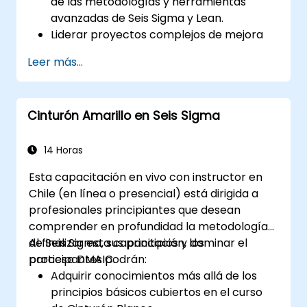
de las metodologías y herramientas
avanzadas de Seis Sigma y Lean.
Liderar proyectos complejos de mejora
de procesos que se alineen con las
Leer más...
estrategias organizacionales.
Realizar análisis estadísticos complejos y
tomar decisiones basadas en datos.
Cinturón Amarillo en Seis Sigma
Liderar efectivamente iniciativas de
cambio y fomentar una cultura de mejora
continua.
14 Horas
Esta capacitación en vivo con instructor en
Chile (en línea o presencial) está dirigida a
profesionales principiantes que desean
comprender en profundidad la metodología
de Seis Sigma, sus principios y dominar el
Al finalizar esta capacitación, los
proceso DMAIC.
participantes podrán:
Adquirir conocimientos más allá de los
principios básicos cubiertos en el curso