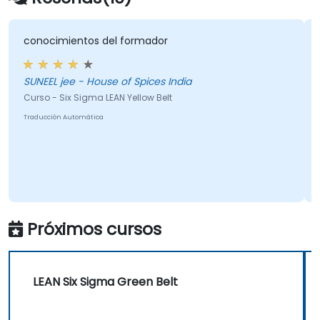
imientos del formador
una multit
 jee - House of Spices India
Joanna - Instytut Ekonomiki Rolnictwa i Gospodarki
Zywnosciow
 Six Sigma LEAN Yellow Belt
Curso - Stati
ón Automática
Traducción Aut
Próximos cursos
LEAN Six Sigma Green Belt
Ponte en Contacto