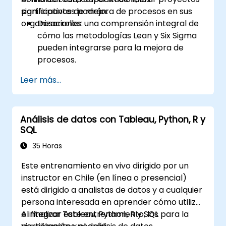
significativos de mejora de procesos en sus
participantes podrán:
organizaciones.
Desarrollar una comprensión integral de
cómo las metodologías Lean y Six Sigma
pueden integrarse para la mejora de
procesos.
Adquirir conocimientos profundos y
Leer más...
habilidades aplicadas en las fases Definir,
Medir, Analizar, Mejorar y Controlar.
Aplicar herramientas estadísticas
Análisis de datos con Tableau, Python, R y
avanzadas para la toma de decisiones
SQL
basada en datos y el análisis de procesos.
Liderar y gestionar proyectos de Lean Six
35 Horas
Sigma de manera efectiva.
Este entrenamiento en vivo dirigido por un
instructor en Chile (en línea o presencial)
está dirigido a analistas de datos y a cualquier
persona interesada en aprender cómo utilizar
e integrar Tableau, Python, R y SQL para la
Al finalizar este entrenamiento, los