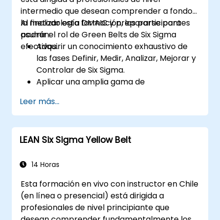
intermedio que desean comprender a fondo
la metodología DMAIC y prepararse para
Al finalizar esta formación, los participantes
asumir el rol de Green Belts de Six Sigma
podrán:
efectivos.
Adquirir un conocimiento exhaustivo de
las fases Definir, Medir, Analizar, Mejorar y
Controlar de Six Sigma.
Aplicar una amplia gama de
herramientas y técnicas de Six Sigma de
Leer más...
manera efectiva en cada fase de DMAIC.
Ejecutar e interpretar análisis
estadísticos para la mejora de procesos.
LEAN Six Sigma Yellow Belt
Planificar, ejecutar y gestionar un
proyecto de Six Sigma.
14 Horas
Esta formación en vivo con instructor en Chile
(en línea o presencial) está dirigida a
profesionales de nivel principiante que
desean comprender fundamentalmente los