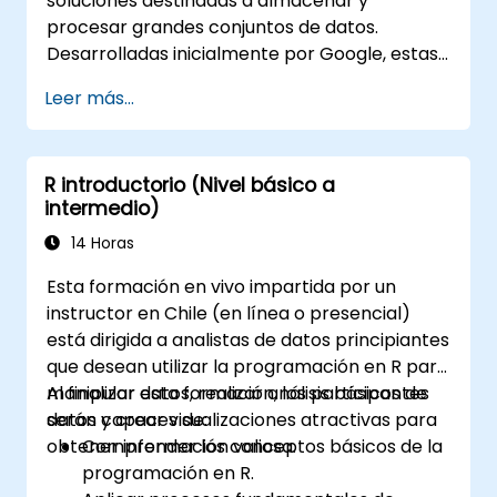
soluciones destinadas a almacenar y
procesar grandes conjuntos de datos.
Desarrolladas inicialmente por Google, estas
soluciones de Big Data han evolucionado e
Leer más...
inspirado otros proyectos similares, muchos
de los cuales están disponibles como código
abierto. R es un lenguaje de programación
R introductorio (Nivel básico a
popular en la industria financiera.
intermedio)
14 Horas
Esta formación en vivo impartida por un
instructor en Chile (en línea o presencial)
está dirigida a analistas de datos principiantes
que desean utilizar la programación en R para
manipular datos, realizar análisis básicos de
Al finalizar esta formación, los participantes
datos y crear visualizaciones atractivas para
serán capaces de:
obtener información valiosa.
Comprender los conceptos básicos de la
programación en R.