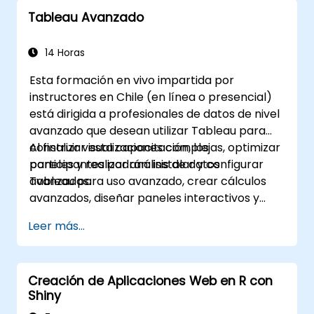
Tableau Avanzado
14 Horas
Esta formación en vivo impartida por
instructores en Chile (en línea o presencial)
está dirigida a profesionales de datos de nivel
avanzado que desean utilizar Tableau para
construir visualizaciones complejas, optimizar
Al finalizar esta capacitación, los
paneles y realizar análisis de datos
participantes podrán: instalar y configurar
avanzados.
Tableau para uso avanzado, crear cálculos
avanzados, diseñar paneles interactivos y
optimizar el rendimiento.
Leer más...
Creación de Aplicaciones Web en R con
Shiny