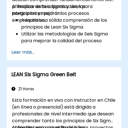
principios de Seis Sigma y Lean para
Al finalizar esta capacitación, los
integrarlos y mejorar los procesos
participantes podrán:
empresariales.
Adquirir una sólida comprensión de los
principios de Lean Six Sigma.
Utilizar las metodologías de Seis Sigma
para mejorar la calidad del proceso
eliminando las causas de defectos y
Leer más...
minimizando la variabilidad.
Integrar las metodologías Lean y Seis
Sigma para lograr mejoras de procesos
LEAN Six Sigma Green Belt
más eficientes y efectivas.
Enseñar herramientas y técnicas básicas
de Lean Six Sigma que los Cintas Amarillas
21 Horas
pueden aplicar en proyectos de mejora
Esta formación en vivo con instructor en Chile
de procesos, como 5S, Kaizen y mapeo de
(en línea o presencial) está dirigida a
procesos.
profesionales de nivel intermedio que desean
comprender tanto los principios de Six Sigma
como de Lean, con el fin de liderar proyectos
Al finalizar esta capacitación, los