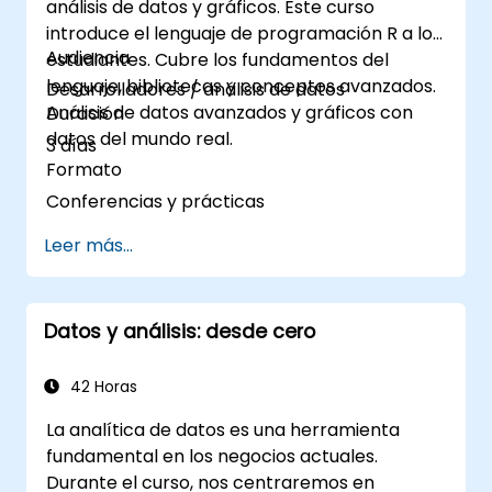
análisis de datos y gráficos. Este curso
introduce el lenguaje de programación R a los
Audiencia
estudiantes. Cubre los fundamentos del
lenguaje, bibliotecas y conceptos avanzados.
Desarrolladores / análisis de datos
Análisis de datos avanzados y gráficos con
Duración
datos del mundo real.
3 días
Formato
Conferencias y prácticas
Leer más...
Datos y análisis: desde cero
42 Horas
La analítica de datos es una herramienta
fundamental en los negocios actuales.
Durante el curso, nos centraremos en