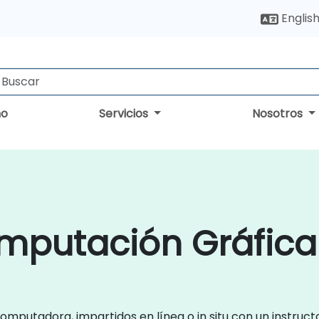
Englis
no
Servicios
Nosotros
mputación Gráfica 
omputadora, impartidos en línea o in situ con un instruct