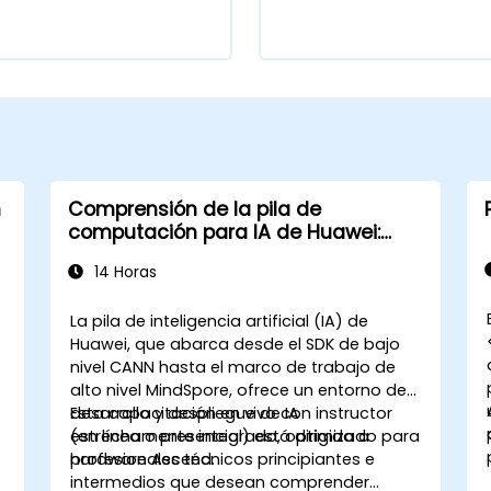
n
Comprensión de la pila de
computación para IA de Huawei:
Desde CANN hasta MindSpore
14 Horas
La pila de inteligencia artificial (IA) de
Huawei, que abarca desde el SDK de bajo
nivel CANN hasta el marco de trabajo de
alto nivel MindSpore, ofrece un entorno de
desarrollo y despliegue de IA
Esta capacitación en vivo con instructor
estrechamente integrado, optimizado para
(en línea o presencial) está dirigida a
hardware Ascend.
profesionales técnicos principiantes e
intermedios que desean comprender