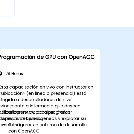
Programación de GPU con OpenACC
28 Horas
Esta capacitación en vivo con instructor en
<ubicación> (en línea o presencial) está
dirigida a desarrolladores de nivel
principiante a intermedio que deseen
utilizar OpenACC para programar
Al finalizar esta capacitación, los
dispositivos heterogéneos y explotar su
participantes podrán:
paralelismo.
Configurar un entorno de desarrollo
con OpenACC.