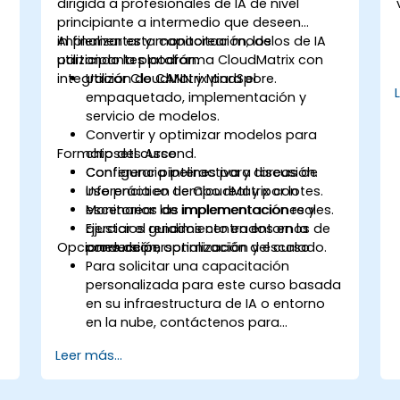
dirigida a profesionales de IA de nivel
perfilado.
principiante a intermedio que deseen
implementar y monitorear modelos de IA
Al finalizar esta capacitación, los
utilizando la plataforma CloudMatrix con
participantes podrán:
integración de CANN y MindSpore.
Utilizar CloudMatrix para el
empaquetado, implementación y
servicio de modelos.
Convertir y optimizar modelos para
Formato del curso
chipsets Ascend.
Configurar pipelines para tareas de
Conferencia interactiva y discusión.
inferencia en tiempo real y por lotes.
Uso práctico de CloudMatrix con
Monitorear las implementaciones y
escenarios de implementación reales.
ajustar el rendimiento en entornos de
Ejercicios guiados centrados en la
Opciones de personalización del curso
producción.
conversión, optimización y escalado.
Para solicitar una capacitación
personalizada para este curso basada
en su infraestructura de IA o entorno
en la nube, contáctenos para
organizarlo.
Leer más...