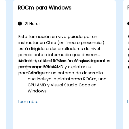
ROCm para Windows
21 Horas
Esta formación en vivo guiada por un
instructor en Chile (en línea o presencial)
está dirigida a desarrolladores de nivel
principiante a intermedio que desean
instalar y utilizar ROCm en Windows para
Al final de esta formación, los participantes
programar GPUs AMD y explotar su
serán capaces de:
paralelismo.
Configurar un entorno de desarrollo
que incluya la plataforma ROCm, una
GPU AMD y Visual Studio Code en
Windows.
Crear un programa básico de ROCm
Leer más...
que realice la suma de vectores en la
GPU y recupere los resultados desde la
memoria de la GPU.
s
Utilizar la API de ROCm para consultar
información del dispositivo, asignar y