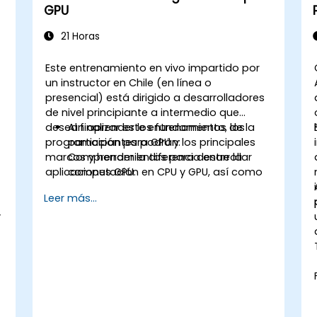
GPU
21 Horas
Este entrenamiento en vivo impartido por
un instructor en Chile (en línea o
presencial) está dirigido a desarrolladores
de nivel principiante a intermedio que
desean aprender los fundamentos de la
Al finalizar este entrenamiento, los
programación para GPU y los principales
participantes podrán:
marcos y herramientas para desarrollar
Comprender la diferencia entre la
aplicaciones GPU.
computación en CPU y GPU, así como
las ventajas y desafíos de la
Leer más...
programación para GPU.
y
Elegir el marco y la herramienta
adecuados para su aplicación GPU.
Crear un programa GPU básico que
realice una suma de vectores
utilizando uno o más de los marcos y
herramientas.
Utilizar las API, lenguajes y bibliotecas