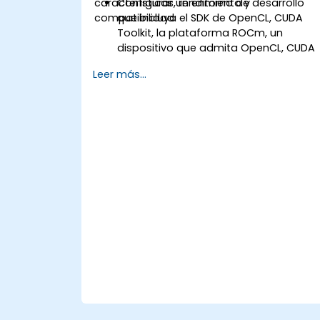
características, rendimiento y
Configurar un entorno de desarrollo
compatibilidad.
que incluya el SDK de OpenCL, CUDA
Toolkit, la plataforma ROCm, un
dispositivo que admita OpenCL, CUDA
o ROCm, y Visual Studio Code.
Leer más...
Crear un programa básico de GPU que
realice una suma de vectores
utilizando OpenCL, CUDA y ROCm, y
comparar la sintaxis, estructura y
ejecución de cada marco.
Utilizar las API respectivas para
consultar información del dispositivo,
asignar y liberar memoria del
dispositivo, copiar datos entre el host
y el dispositivo, lanzar kernels y
sincronizar hilos.
Utilizar los lenguajes respectivos para
escribir kernels que se ejecutan en el
dispositivo y manipulan los datos.
Utilizar las funciones integradas,
variables y bibliotecas respectivas
para realizar tareas y operaciones