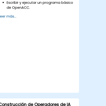
Escribir y ejecutar un programa básico
de OpenACC.
Anotar el código con directivas y
Leer más...
cláusulas de OpenACC.
Utilizar la API y las bibliotecas de
OpenACC.
Realizar perfilado, depuración y
optimización de programas en
OpenACC.
Construcción de Operadores de IA