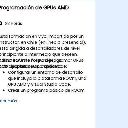
Programación de GPUs AMD
28 Horas
Esta formación en vivo, impartida por un
instructor, en Chile (en línea o presencial),
está dirigida a desarrolladores de nivel
principiante a intermedio que deseen
utilizar ROCm e HIP para programar GPUs
Al finalizar esta formación, los
AMD y explotar su paralelismo.
participantes serán capaces de:
Configurar un entorno de desarrollo
que incluya la plataforma ROCm, una
GPU AMD y Visual Studio Code.
Crear un programa básico de ROCm
que realice una suma de vectores en
Leer más...
la GPU y obtenga los resultados desde
la memoria de la GPU.
Utilizar la API de ROCm para consultar
información del dispositivo, asignar y
liberar memoria de dispositivo, copiar