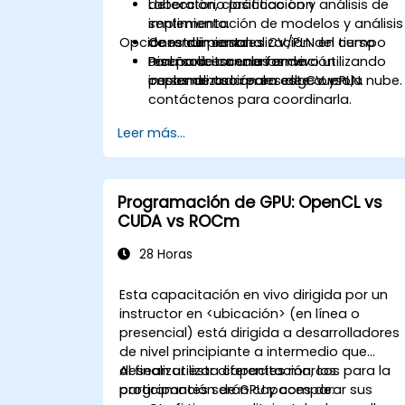
detección, clasificación y análisis de
Laboratorio práctico con
sentimiento.
implementación de modelos y análisis
Opciones de personalización del curso
Construir canales CV/PLN en tiempo
de rendimiento.
real para escenarios de
Diseño de canales en vivo utilizando
Para solicitar una formación
implementación en edge o en la nube.
casos de uso reales de CV y PLN.
personalizada para este curso,
contáctenos para coordinarla.
Leer más...
Programación de GPU: OpenCL vs
CUDA vs ROCm
28 Horas
Esta capacitación en vivo dirigida por un
instructor en <ubicación> (en línea o
presencial) está dirigida a desarrolladores
de nivel principiante a intermedio que
desean utilizar diferentes marcos para la
Al finalizar esta capacitación, los
programación de GPU y comparar sus
participantes serán capaces de: