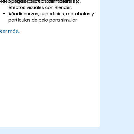
videojuegos, películas animadas, etc.
Aprender a crear animaciones y
efectos visuales con Blender.
Añadir curvas, superficies, metabolas y
partículas de pelo para simular
movimientos 3D realistas.
Leer más...
Introducción al modelado y la
animación no destructiva.
Exportar modelos y activos 3D a un
motor de videojuegos, impresora 3D u
otro software.