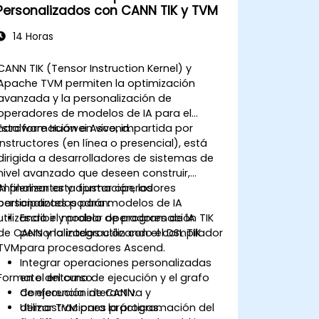
Personalizados con CANN TIK y TVM
14 Horas
CANN TIK (Tensor Instruction Kernel) y
Apache TVM permiten la optimización
avanzada y la personalización de
operadores de modelos de IA para el
hardware Huawei Ascend.
Esta formación en vivo, impartida por
instructores (en línea o presencial), está
dirigida a desarrolladores de sistemas de
nivel avanzado que deseen construir,
implementar y ajustar operadores
Al finalizar esta formación, los
personalizados para modelos de IA
participantes podrán:
utilizando el modelo de programación TIK
Escribir y probar operadores de IA
de CANN y la integración con el compilador
personalizados utilizando el DSL TIK
TVM.
para procesadores Ascend.
Integrar operaciones personalizadas
Formato del curso
en el entorno de ejecución y el grafo
de ejecución de CANN.
Conferencia interactiva y
Utilizar TVM para la programación del
demostraciones prácticas.