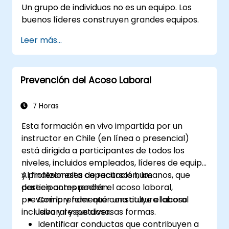
Un grupo de individuos no es un equipo. Los
buenos líderes construyen grandes equipos.
Leer más...
Prevención del Acoso Laboral
7 Horas
Esta formación en vivo impartida por un
instructor en Chile (en línea o presencial)
está dirigida a participantes de todos los
niveles, incluidos empleados, líderes de equipo
y profesionales de recursos humanos, que
Al finalizar esta capacitación, los
deseen comprender el acoso laboral,
participantes podrán:
prevenirlo y fomentar una cultura laboral
Comprender qué constituye el acoso
inclusiva y respetuosa.
laboral y sus diversas formas.
Identificar conductas que contribuyen a