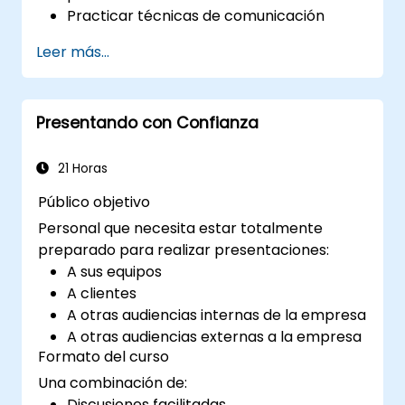
Practicar técnicas de comunicación
efectivas para mejorar una presentación.
Leer más...
Preparar diapositivas de PowerPoint que
complementen y fortalezcan una
presentación.
Presentando con Confianza
Crear una conexión con el público que
facilita la confianza y permite vender una
idea, propuesta, producto o servicio.
21 Horas
Público objetivo
Personal que necesita estar totalmente
preparado para realizar presentaciones:
A sus equipos
A clientes
A otras audiencias internas de la empresa
A otras audiencias externas a la empresa
Formato del curso
Una combinación de:
Discusiones facilitadas