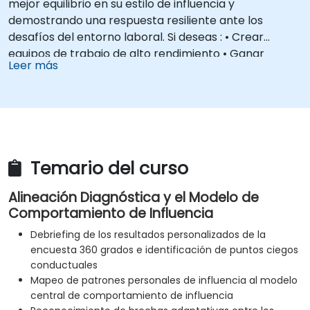
mejor equilibrio en su estilo de influencia y
demostrando una respuesta resiliente ante los
desafíos del entorno laboral. Si deseas : • Crear
equipos de trabajo de alto rendimiento • Ganar
Leer más
contratos de manera consistente mediante
presentaciones estratégicas • Negociar con éxito las
mejores condiciones • Construir valor accionario año
tras año... entonces necesitas nuestro programa de
influencia
Temario del curso
Alineación Diagnóstica y el Modelo de
Comportamiento de Influencia
Debriefing de los resultados personalizados de la
encuesta 360 grados e identificación de puntos ciegos
conductuales
Mapeo de patrones personales de influencia al modelo
central de comportamiento de influencia