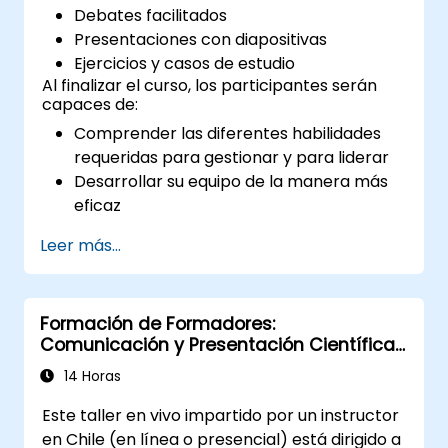
Debates facilitados
Presentaciones con diapositivas
Ejercicios y casos de estudio
Al finalizar el curso, los participantes serán
capaces de:
Comprender las diferentes habilidades
requeridas para gestionar y para liderar
Desarrollar su equipo de la manera más
eficaz
Explicar cómo implementar mejor el
Leer más...
cambio en su área de la organización
Gestionar mejor el rendimiento del
personal
Formación de Formadores:
Negociar con éxito las soluciones
Comunicación y Presentación Científica
preferidas
de Alto Impacto para Profesionales
Explicar cómo afrontar las situaciones
14 Horas
Médicos
difíciles que pueden ocurrir en la oficina
Este taller en vivo impartido por un instructor
en Chile (en línea o presencial) está dirigido a