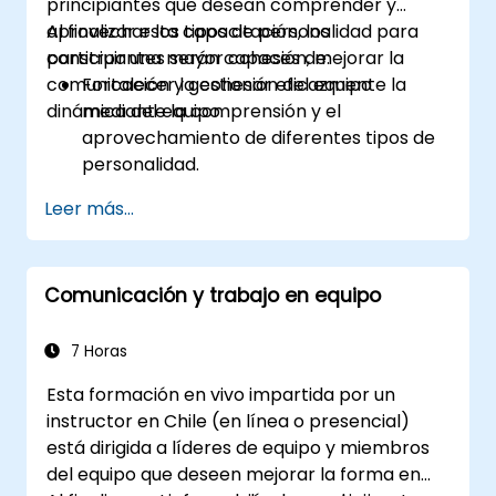
principiantes que desean comprender y
aprovechar los tipos de personalidad para
Al finalizar esta capacitación, los
construir una mayor cohesión, mejorar la
participantes serán capaces de:
comunicación y gestionar eficazmente la
Fortalecer la cohesión del equipo
dinámica del equipo.
mediante la comprensión y el
aprovechamiento de diferentes tipos de
personalidad.
Gestionar eficazmente personalidades
Leer más...
diversas.
Mejorar la comunicación en el equipo y la
gestión de conflictos.
Comunicación y trabajo en equipo
Fomentar la seguridad psicológica y la
identidad del equipo.
7 Horas
Esta formación en vivo impartida por un
instructor en Chile (en línea o presencial)
está dirigida a líderes de equipo y miembros
del equipo que deseen mejorar la forma en