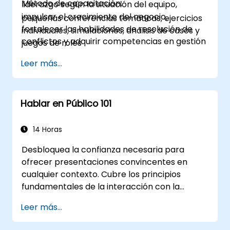
Método de capacitación:
liderazgo según la situación del equipo,
impulsar el crecimiento del negocio,
pequeñas conferencias temáticas, ejercicios
fortalecer las habilidades de resolución de
individuales, simulaciones, análisis de casos y
conflictos y adquirir competencias en gestión
juegos de roles
del tiempo.
Leer más...
Hablar en Público 101
14 Horas
Desbloquea la confianza necesaria para
ofrecer presentaciones convincentes en
cualquier contexto. Cubre los principios
fundamentales de la interacción con la
audiencia, la proyección vocal y la superación
Leer más...
del miedo al escenario mediante la práctica
en el mundo real. Guía a los participantes por