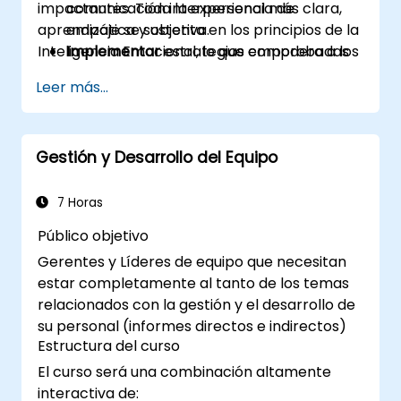
impactantes. Toda la experiencia de
comunicación interpersonal más clara,
aprendizaje se sustenta en los principios de la
empática y objetiva.
Inteligencia Emocional, lo que empodera a los
Implementar
estrategias comprobadas
participantes para comunicarse con mayor
para gestionar la ansiedad por hablar en
Leer más...
empatía, conciencia e impacto.
público y proyectar confianza.
Estructurar
una presentación
convincente con una apertura clara, un
Gestión y Desarrollo del Equipo
flujo lógico y un cierre memorable.
Impartir
presentaciones de manera
atractiva, utilizando un lenguaje corporal
7 Horas
efectivo y variedad vocal.
Público objetivo
Identificar
los principios centrales de la
Gerentes y Líderes de equipo que necesitan
Inteligencia Emocional y utilizarlos para
estar completamente al tanto de los temas
fortalecer las relaciones profesionales.
relacionados con la gestión y el desarrollo de
Desarrollar
un plan de acción personal
su personal (informes directos e indirectos)
para seguir fomentando sus habilidades
Estructura del curso
de comunicación y presentación.
El curso será una combinación altamente
interactiva de: