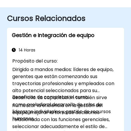
Cursos Relacionados
Gestión e integración de equipo
14 Horas
Propósito del curso:
Dirigido a mandos medios: líderes de equipo,
gerentes que están comenzando sus
trayectorias profesionales y empleados con
alto potencial seleccionados para su
Beneficios de completar el curso:
desarrollo. La capacitación también sirve
como preludio al desarrollo de roles de
Aumentar la eficiencia en la gestión del
liderazgo individuales y gestión de recursos
equipo, mejorar la toma de decisiones
humanos.
relacionada con las funciones gerenciales,
seleccionar adecuadamente el estilo de