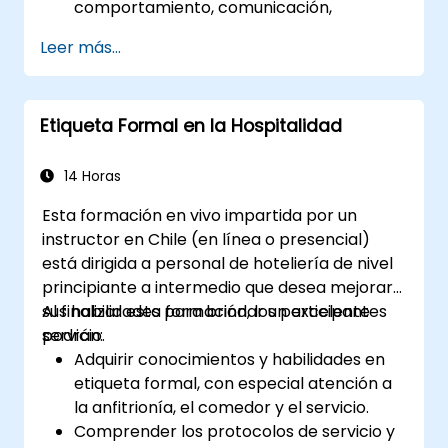
comportamiento, comunicación,
fortalezas, necesidades y motivadores
Leer más...
laborales.
Descubrir las fortalezas del equipo y
cómo aprovecharlas para aumentar la
Etiqueta Formal en la Hospitalidad
eficiencia en el logro de objetivos.
Encontrar soluciones a los desafíos de
cooperación, lo que permitirá que el
14 Horas
equipo trabaje de manera más efectiva.
Esta formación en vivo impartida por un
Aumentar la satisfacción laboral de los
instructor en Chile (en línea o presencial)
miembros del equipo mediante el análisis
está dirigida a personal de hoteliería de nivel
de cómo cada uno puede aprovechar
principiante a intermedio que desea mejorar
mejor sus fortalezas y potencial,
sus habilidades para brindar un excelente
Al finalizar esta formación, los participantes
minimizando al mismo tiempo los
servicio.
podrán:
factores de estrés en el trabajo.
Adquirir conocimientos y habilidades en
Practicar una gestión de la diversidad
etiqueta formal, con especial atención a
más efectiva dentro del equipo y lograr
la anfitrionía, el comedor y el servicio.
una alineación de tareas más precisa con
Comprender los protocolos de servicio y
las personas, descubriendo las fortalezas,