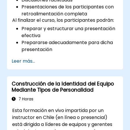
Presentaciones de los participantes con
retroalimentación completa
Al finalizar el curso, los participantes podrán:
Preparar y estructurar una presentación
efectiva
Prepararse adecuadamente para dicha
presentación
Exponer esa presentación con seguridad
Leer más...
Utilizar diversos apoyos visuales que un
expositor puede elegir emplear para
crear una presentación estimulante
Construcción de la Identidad del Equipo
Gestionar los diferentes tipos de
Mediante Tipos de Personalidad
personas que encontrará durante sus
presentaciones
7 Horas
Esta formación en vivo impartida por un
instructor en Chile (en línea o presencial)
está dirigida a líderes de equipos y gerentes