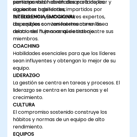
semanas están diseñados para inspirar y
participantes habrán desarrollado las
capacitar a gerentes, impartidos por
siguientes habilidades:
facilitadores y entrenadores expertos,
INTELIGENCIA EMOCIONAL
disponibles convenientemente en línea
Los equipos son tan fuertes como las
dentro del flujo normal de trabajo…
relaciones humanas que existen entre sus
miembros.
COACHING
Habilidades esenciales para que los líderes
sean influyentes y obtengan lo mejor de su
equipo.
LIDERAZGO
La gestión se centra en tareas y procesos. El
liderazgo se centra en las personas y el
crecimiento.
CULTURA
El compromiso sostenido construye los
hábitos y normas de un equipo de alto
rendimiento.
EQUIPOS