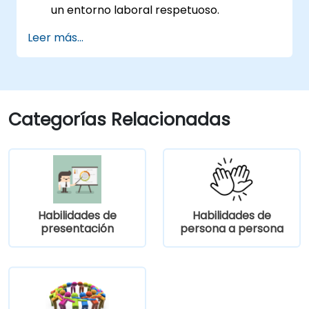
un entorno laboral respetuoso.
Responder de manera efectiva ante
Leer más...
incidentes de acoso.
Reconocer las políticas legales y
organizacionales relacionadas con la
prevención del acoso.
Promover una cultura laboral positiva,
Categorías Relacionadas
inclusiva y respetuosa.
Habilidades de
Habilidades de
presentación
persona a persona