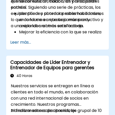
que se comunican, colaboran y relacionan
Al finalizar esta formación, los participantes
entre sí. Siguiendo una serie de prácticas, los
podrán:
equipos pueden potenciar estas habilidades,
Identificar y abordar problemas comunes
lo que conduce a un trabajo más productivo y
en la forma en que se comunican y
a una vida laboral más satisfactoria.
responden a otros en el trabajo.
Mejorar la eficiencia con la que se realiza
el trabajo en equipo.
Leer más...
Comprender las necesidades individuales
y colectivas de un equipo para gestionar
y orientar mejor sus esfuerzos.
Capacidades de Líder Entrenador y
Comprender el significado y la
Entrenador de Equipos para gerentes
importancia de la inteligencia emocional
como indicador y guía para mejorar las
40 Horas
relaciones humanas en el trabajo.
Nuestros servicios se entregan en línea a
clientes en todo el mundo, en colaboración
con una red internacional de socios en
crecimiento. Nuestros programas
transformadores de aprendizaje grupal de 10
Al finalizar esta capacitación, los