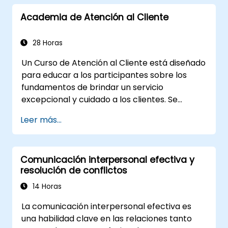
el proceso de estructurar aperturas
Academia de Atención al Cliente
impactantes, construir contenido persuasivo,
dominar el diseño de diapositivas y cerrar con
autoridad. Dotará a los conferencistas y
28 Horas
líderes de equipo de técnicas para manejar
Un Curso de Atención al Cliente está diseñado
los nervios, leer la dinámica del público y
para educar a los participantes sobre los
mantener la energía, además de marcos de
fundamentos de brindar un servicio
trabajo para el seguimiento posterior a la
excepcional y cuidado a los clientes. Se
presentación. Desarrolla habilidades
centra en tratar a los clientes con respeto y
duraderas en comunicación profesional.
Leer más...
amabilidad, construir una conexión emocional
y asegurar su satisfacción y lealtad. Estos
cursos cubren una amplia gama de temas,
Comunicación interpersonal efectiva y
incluidas habilidades de comunicación,
resolución de conflictos
gestión del tiempo, técnicas de desescalada y
mejores prácticas del sector. A través de
14 Horas
ejemplos de la vida real y ejercicios prácticos,
La comunicación interpersonal efectiva es
los estudiantes obtienen información sobre
una habilidad clave en las relaciones tanto
cómo manejar eficazmente las consultas,