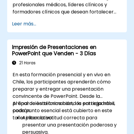
profesionales médicos, líderes clínicos y
formadores clínicos que desean fortalecer
sus habilidades de presentación,
Leer más...
comunicación asertiva, influencia entre pares
y capacidad de narración científica en
entornos médicos de alto riesgo.
Impresión de Presentaciones en
PowerPoint que Venden - 3 Días
21 Horas
En esta formación presencial y en vivo en
Chile, los participantes aprenderán cómo
preparar y entregar una presentación
convincente de PowerPoint. Desde la
preparación técnica hasta la entrega hábil,
Al final de esta formación, los participantes
cada punto esencial está cubierto en este
podrán:
taller interactivo.
Aplicar la actitud correcta para
presentar una presentación poderosa y
persuasiva.